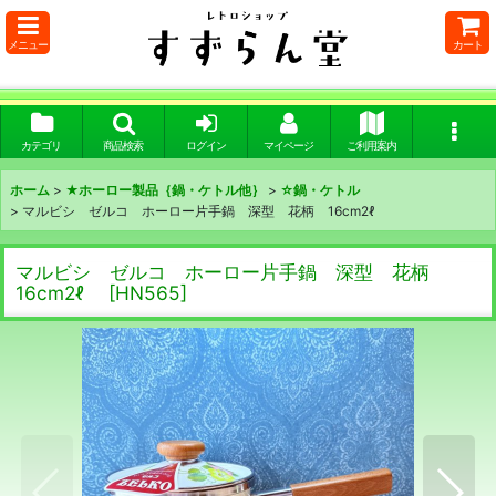
メニュー
カート
カテゴリ
商品検索
ログイン
マイページ
ご利用案内
ホーム
>
★ホーロー製品｛鍋・ケトル他｝
>
☆鍋・ケトル
>
マルビシ ゼルコ ホーロー片手鍋 深型 花柄 16cm2ℓ
マルビシ ゼルコ ホーロー片手鍋 深型 花柄
16cm2ℓ
[
HN565
]