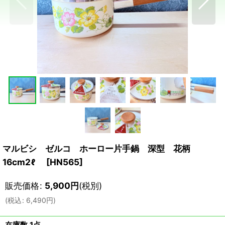
マルビシ ゼルコ ホーロー片手鍋 深型 花柄
16cm2ℓ
[
HN565
]
販売価格
:
5,900
円
(税別)
(
税込
:
6,490
円
)
在庫数 1点