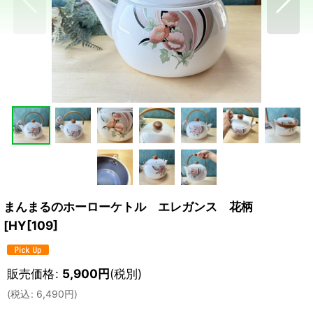
まんまるのホーローケトル エレガンス 花柄
[
HY[109
]
販売価格
:
5,900
円
(税別)
(
税込
:
6,490
円
)