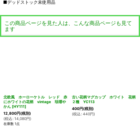
■デッドストック未使用品
この商品ページを見た人は、こんな商品ページも見て
ます
北欧風 ホーローケトル レッド 赤
古い花柄マグカップ ホワイト 花柄
にホワイトの花柄 vintage 琺瑯や
２種 YC113
かん
[
HY111
]
400
円
(税別)
12,800
円
(税別)
(
税込
:
440
円
)
(
税込
:
14,080
円
)
在庫数 1点