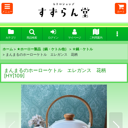
メニュー
カート
カテゴリ
商品検索
ログイン
マイページ
ご利用案内
ホーム
>
★ホーロー製品｛鍋・ケトル他｝
>
☆鍋・ケトル
>
まんまるのホーローケトル エレガンス 花柄
まんまるのホーローケトル エレガンス 花柄
[
HY[109
]