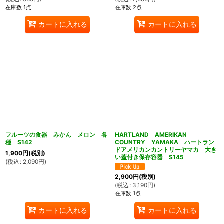
在庫数 1点
在庫数 2点
カートに入れる
カートに入れる
フルーツの食器 みかん メロン 各
HARTLAND AMERIKAN
種 S142
COUNTRY YAMAKA ハートラン
ドアメリカンカントリーヤマカ 大き
1,900
円
(税別)
い蓋付き保存容器 S145
(
税込
:
2,090
円
)
2,900
円
(税別)
(
税込
:
3,190
円
)
在庫数 1点
カートに入れる
カートに入れる