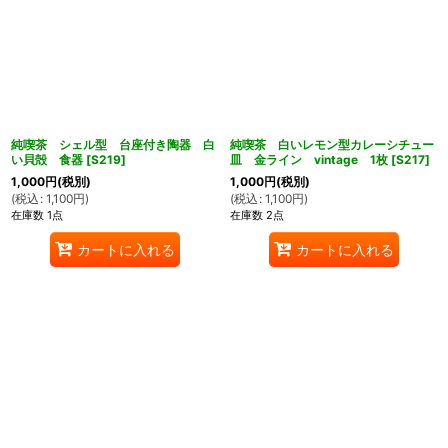
純喫茶 シェル型 台座付き陶器 白
純喫茶 白いレモン型カレーシチュー
い貝殻 食器
[
S219
]
皿 金ライン vintage 1枚
[
S217
]
1,000
円
(税別)
1,000
円
(税別)
(
税込
:
1,100
円
)
(
税込
:
1,100
円
)
在庫数 1点
在庫数 2点
カートに入れる
カートに入れる