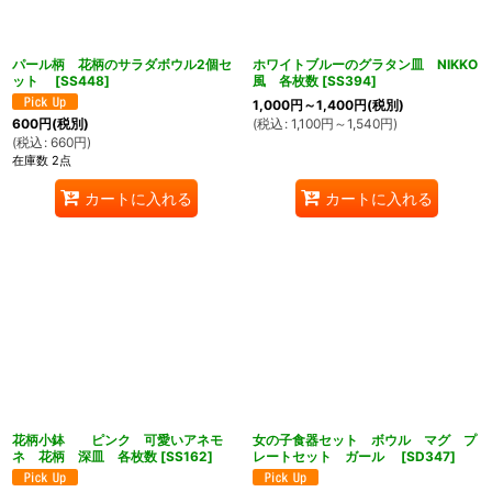
パール柄 花柄のサラダボウル2個セ
ホワイトブルーのグラタン皿 NIKKO
ット
[
SS448
]
風 各枚数
[
SS394
]
1,000
円
～1,400
円
(税別)
(
税込
:
1,100
円
～1,540
円
)
600
円
(税別)
(
税込
:
660
円
)
在庫数 2点
カートに入れる
カートに入れる
花柄小鉢 ピンク 可愛いアネモ
女の子食器セット ボウル マグ プ
ネ 花柄 深皿 各枚数
[
SS162
]
レートセット ガール
[
SD347
]