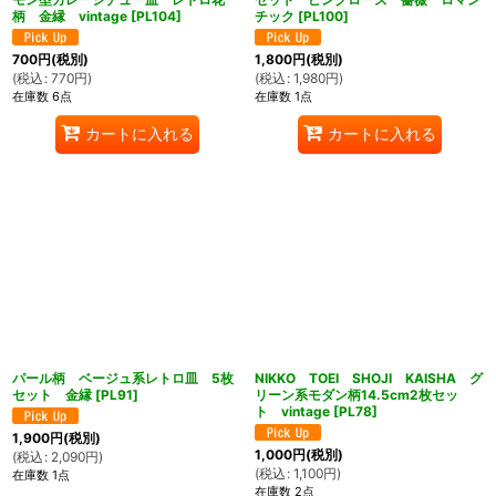
柄 金縁 vintage
[
PL104
]
チック
[
PL100
]
700
円
(税別)
1,800
円
(税別)
(
税込
:
770
円
)
(
税込
:
1,980
円
)
在庫数 6点
在庫数 1点
カートに入れる
カートに入れる
パール柄 ベージュ系レトロ皿 5枚
NIKKO TOEI SHOJI KAISHA グ
セット 金縁
[
PL91
]
リーン系モダン柄14.5cm2枚セッ
ト vintage
[
PL78
]
1,900
円
(税別)
1,000
円
(税別)
(
税込
:
2,090
円
)
(
税込
:
1,100
円
)
在庫数 1点
在庫数 2点