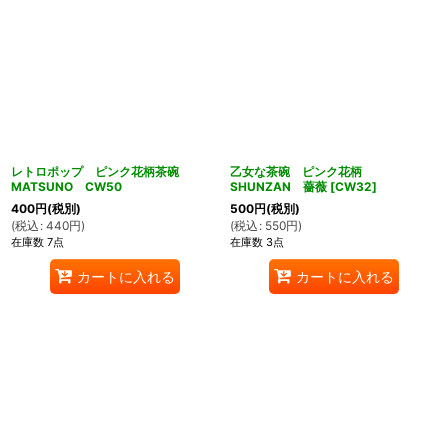
レトロポップ ピンク花柄茶碗
乙女な茶碗 ピンク花柄
MATSUNO CW50
SHUNZAN 薔薇
[
CW32
]
400
円
(税別)
500
円
(税別)
(
税込
:
440
円
)
(
税込
:
550
円
)
在庫数 7点
在庫数 3点
カートに入れる
カートに入れる