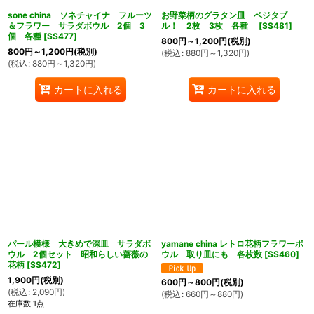
sone china ソネチャイナ フルーツ
お野菜柄のグラタン皿 ベジタブ
＆フラワー サラダボウル 2個 3
ル！ 2枚 3枚 各種
[
SS481
]
個 各種
[
SS477
]
800
円
～1,200
円
(税別)
800
円
～1,200
円
(税別)
(
税込
:
880
円
～1,320
円
)
(
税込
:
880
円
～1,320
円
)
カートに入れる
カートに入れる
パール模様 大きめで深皿 サラダボ
yamane china レトロ花柄フラワーボ
ウル 2個セット 昭和らしい薔薇の
ウル 取り皿にも 各枚数
[
SS460
]
花柄
[
SS472
]
1,900
円
(税別)
600
円
～800
円
(税別)
(
税込
:
2,090
円
)
(
税込
:
660
円
～880
円
)
在庫数 1点