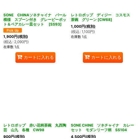
SONE CHINAソネチャイナ パール
レトロポップ ディジー コスモス
模様 スプーン付き グレービーポッ
茶碗 グリーン
[
CW68
]
ト＆ペアカレー皿セット
[
SS93
]
1,000
円
(税別)
(
税込
:
1,100
円
)
1,900
円
(税別)
在庫数 1点
(
税込
:
2,090
円
)
在庫数 1点
カートに入れる
カートに入れる
レトロポップ 赤い花柄茶碗 丸西陶
SONE CHINE ソネチャイナ カレー
芸 山九 各種 CW98
セット モダンリーフ柄 SS104
900
円
(税別)
4,500
円
(税別)