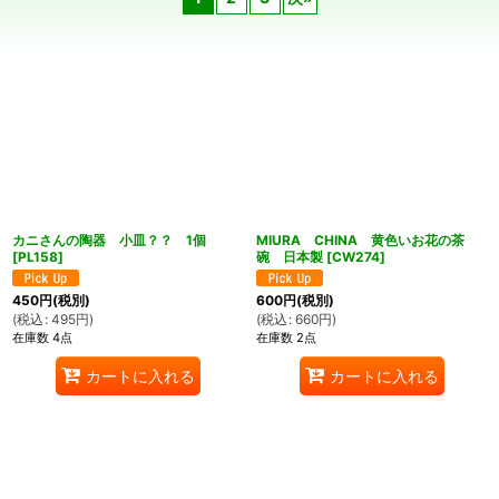
在庫あり
並び順
:
絞り込む
カニさんの陶器 小皿？？ 1個
MIURA CHINA 黄色いお花の茶
[
PL158
]
碗 日本製
[
CW274
]
450
円
(税別)
600
円
(税別)
(
税込
:
495
円
)
(
税込
:
660
円
)
在庫数 4点
在庫数 2点
カートに入れる
カートに入れる