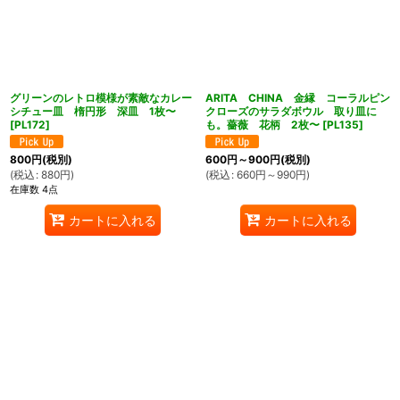
グリーンのレトロ模様が素敵なカレー
ARITA CHINA 金縁 コーラルピン
シチュー皿 楕円形 深皿 1枚〜
クローズのサラダボウル 取り皿に
[
PL172
]
も。薔薇 花柄 2枚〜
[
PL135
]
800
円
(税別)
600
円
～900
円
(税別)
(
税込
:
880
円
)
(
税込
:
660
円
～990
円
)
在庫数 4点
カートに入れる
カートに入れる