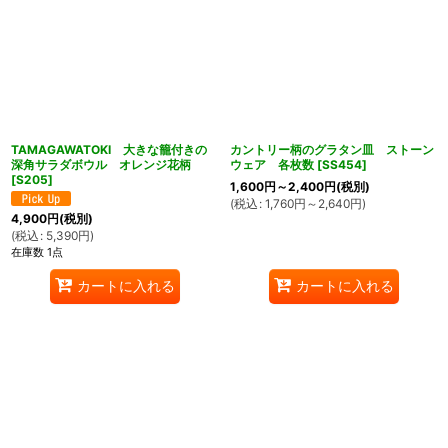
TAMAGAWATOKI 大きな籠付きの
カントリー柄のグラタン皿 ストーン
深角サラダボウル オレンジ花柄
ウェア 各枚数
[
SS454
]
[
S205
]
1,600
円
～2,400
円
(税別)
(
税込
:
1,760
円
～2,640
円
)
4,900
円
(税別)
(
税込
:
5,390
円
)
在庫数 1点
カートに入れる
カートに入れる