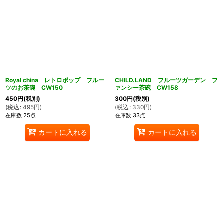
Royal china レトロポップ フルー
CHILD.LAND フルーツガーデン フ
ツのお茶碗 CW150
ァンシー茶碗 CW158
450
円
(税別)
300
円
(税別)
(
税込
:
495
円
)
(
税込
:
330
円
)
在庫数 25点
在庫数 33点
カートに入れる
カートに入れる