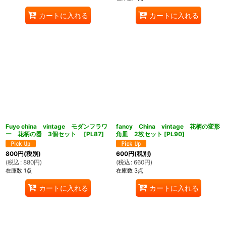
カートに入れる
カートに入れる
Fuyo china vintage モダンフラワ
fancy China vintage 花柄の変形
ー 花柄の器 3個セット
[
PL87
]
角皿 2枚セット
[
PL90
]
800
円
(税別)
600
円
(税別)
(
税込
:
880
円
)
(
税込
:
660
円
)
在庫数 1点
在庫数 3点
カートに入れる
カートに入れる