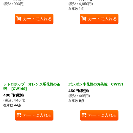
(
税込
:
990
円
)
(
税込
:
4,950
円
)
在庫数 1点
カートに入れる
カートに入れる
レトロポップ オレンジ系花柄の茶
ポンポン小花柄のお茶碗 CW151
碗
[
CW149
]
450
円
(税別)
400
円
(税別)
(
税込
:
495
円
)
(
税込
:
440
円
)
在庫数 9点
在庫数 44点
カートに入れる
カートに入れる