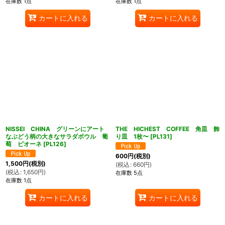
在庫数 1点
在庫数 1点
カートに入れる
カートに入れる
NISSEI CHINA グリーンにアート
THE HICHEST COFFEE 角皿 飾
なぶどう柄の大きなサラダボウル 葡
り皿 1枚〜
[
PL131
]
萄 ピオーネ
[
PL126
]
600
円
(税別)
1,500
円
(税別)
(
税込
:
660
円
)
(
税込
:
1,650
円
)
在庫数 5点
在庫数 1点
カートに入れる
カートに入れる