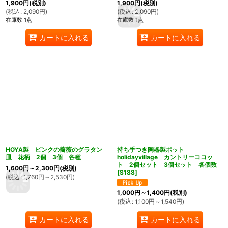
1,900
円
(税別)
1,900
円
(税別)
(
税込
:
2,090
円
)
(
税込
:
2,090
円
)
在庫数 1点
在庫数 1点
カートに入れる
カートに入れる
HOYA製 ピンクの薔薇のグラタン
持ち手つき陶器製ポット
皿 花柄 2個 3個 各種
holidayvillage カントリーココッ
ト 2個セット 3個セット 各個数
1,600
円
～2,300
円
(税別)
[
S188
]
(
税込
:
1,760
円
～2,530
円
)
1,000
円
～1,400
円
(税別)
(
税込
:
1,100
円
～1,540
円
)
カートに入れる
カートに入れる