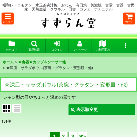
昭和レトロモダン 水玉茶碗汁椀 おわん 有田焼 美濃焼 食堂 食器 古民
家 天然生活 クウネル 田舎 カフェ ナチュラル
メニュー
カート
カテゴリ
商品検索
ログイン
マイページ
ご利用案内
ホーム
>
★食器★カップ＆ソーサー他
>
☆深皿・サラダボウル(茶碗・グラタン・変形皿・他)
☆深皿・サラダボウル(茶碗・グラタン・変形皿・他)
レモン型の皿やちょっと深めの器です
表示順変更
閉じる
151
件
表示数
:
1
2
3
次
»