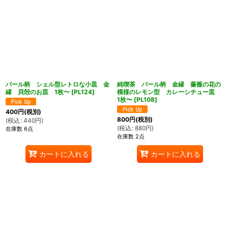
パール柄 シェル型レトロな小皿 金
純喫茶 パール柄 金縁 薔薇の花の
縁 貝殻のお皿 1枚〜
[
PL124
]
模様のレモン型 カレーシチュー皿
1枚〜
[
PL108
]
400
円
(税別)
800
円
(税別)
(
税込
:
440
円
)
(
税込
:
880
円
)
在庫数 6点
在庫数 2点
カートに入れる
カートに入れる