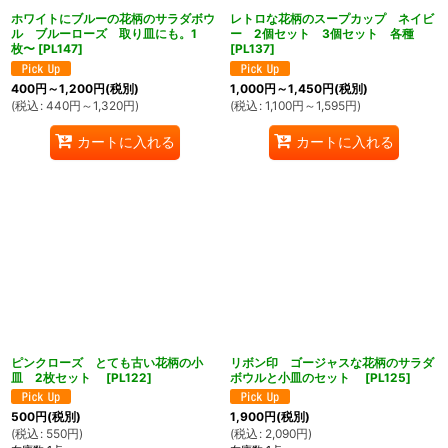
ホワイトにブルーの花柄のサラダボウ
レトロな花柄のスープカップ ネイビ
ル ブルーローズ 取り皿にも。1
ー 2個セット 3個セット 各種
枚〜
[
PL147
]
[
PL137
]
400
円
～1,200
円
(税別)
1,000
円
～1,450
円
(税別)
(
税込
:
440
円
～1,320
円
)
(
税込
:
1,100
円
～1,595
円
)
カートに入れる
カートに入れる
ピンクローズ とても古い花柄の小
リボン印 ゴージャスな花柄のサラダ
皿 2枚セット
[
PL122
]
ボウルと小皿のセット
[
PL125
]
500
円
(税別)
1,900
円
(税別)
(
税込
:
550
円
)
(
税込
:
2,090
円
)