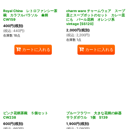
Royal China レトロファンシー茶
charm ware チャームウェア スープ
碗 カラフルパラソル 傘柄
皿とスープポットのセット カレー皿
CW159
にも パール花柄 オレンジ系
vintage
[
SS120
]
400
円
(税別)
2,000
円
(税別)
(
税込
:
440
円
)
(
税込
:
2,200
円
)
在庫数 18点
在庫数 1点
カートに入れる
カートに入れる
ピンク花柄茶碗 ５個セット
ブルーフラワー 大きな花柄の鉢器
CW238
サラダボウル 1個 S139
600
円
(税別)
1,900
円
(税別)
(
税込
:
660
円
)
(
税込
:
2,090
円
)