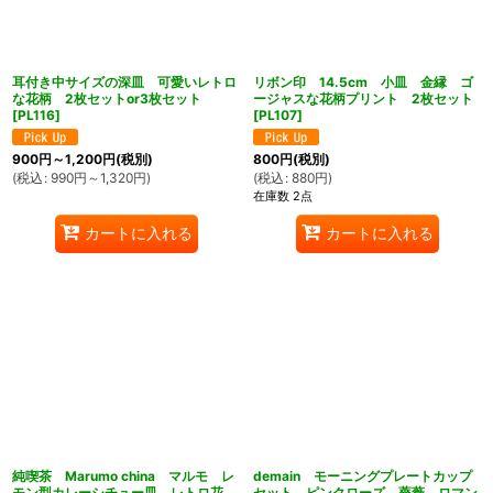
耳付き中サイズの深皿 可愛いレトロ
リボン印 14.5cm 小皿 金縁 ゴ
な花柄 2枚セットor3枚セット
ージャスな花柄プリント 2枚セット
[
PL116
]
[
PL107
]
900
円
～1,200
円
(税別)
800
円
(税別)
(
税込
:
990
円
～1,320
円
)
(
税込
:
880
円
)
在庫数 2点
カートに入れる
カートに入れる
純喫茶 Marumo china マルモ レ
demain モーニングプレートカップ
モン型カレーシチュー皿 レトロ花
セット ピンクローズ 薔薇 ロマン