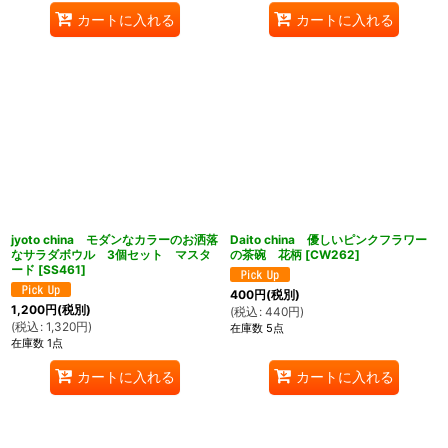
カートに入れる
カートに入れる
jyoto china モダンなカラーのお洒落
Daito china 優しいピンクフラワー
なサラダボウル 3個セット マスタ
の茶碗 花柄
[
CW262
]
ード
[
SS461
]
400
円
(税別)
1,200
円
(税別)
(
税込
:
440
円
)
(
税込
:
1,320
円
)
在庫数 5点
在庫数 1点
カートに入れる
カートに入れる