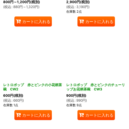
800
円
～1,200
円
(税別)
2,900
円
(税別)
(
税込
:
880
円
～1,320
円
)
(
税込
:
3,190
円
)
在庫数 2点
カートに入れる
カートに入れる
レトロポップ 赤とピンクの小花柄茶
レトロポップ 赤とピンクのチューリ
碗 CW2
ップお花柄茶碗 CW3
600
円
(税別)
900
円
(税別)
(
税込
:
660
円
)
(
税込
:
990
円
)
在庫数 1点
在庫数 9点
カートに入れる
カートに入れる