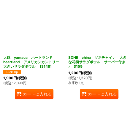
大鉢 yamaca ハートランド
SONE china ソネチャイナ 大き
ん堂
heartland アメリカンカントリー
な花柄サラダボウル サーバー付き
大きいサラダボウル
[
S148
]
♪ S159
1,200
円
(税別)
(
税込
:
1,320
円
)
1,900
円
(税別)
在庫数 1点
(
税込
:
2,090
円
)
カートに入れる
カートに入れる