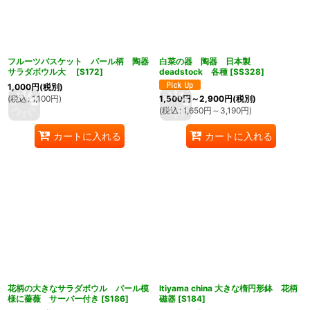
フルーツバスケット パール柄 陶器
白菜の器 陶器 日本製
サラダボウル大
[
S172
]
deadstock 各種
[
SS328
]
1,000
円
(税別)
(
税込
:
1,100
円
)
1,500
円
～2,900
円
(税別)
(
税込
:
1,650
円
～3,190
円
)
カートに入れる
カートに入れる
花柄の大きなサラダボウル パール模
ltiyama china 大きな楕円形鉢 花柄
様に薔薇 サーバー付き
[
S186
]
磁器
[
S184
]