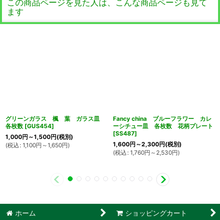
この商品ページを見た人は、こんな商品ページも見て
ます
グリーンガラス 楓 葉 ガラス皿
Fancy china ブルーフラワー カレ
各枚数
[
GUS454
]
ーシチュー皿 各枚数 花柄プレート
[
SS487
]
1,000
円
～1,500
円
(税別)
1,600
円
～2,300
円
(税別)
(
税込
:
1,100
円
～1,650
円
)
(
税込
:
1,760
円
～2,530
円
)
ホーム
ショッピングカート