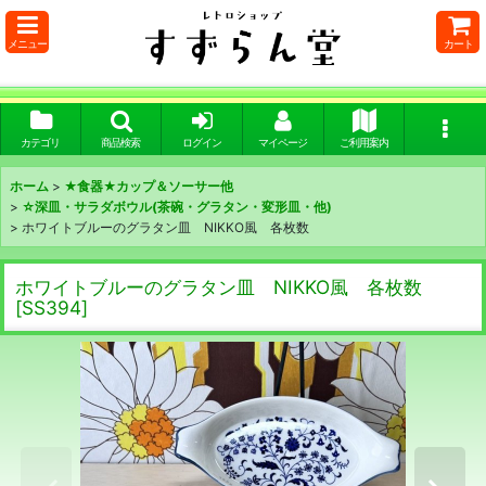
メニュー
カート
カテゴリ
商品検索
ログイン
マイページ
ご利用案内
ホーム
>
★食器★カップ＆ソーサー他
>
☆深皿・サラダボウル(茶碗・グラタン・変形皿・他)
>
ホワイトブルーのグラタン皿 NIKKO風 各枚数
ホワイトブルーのグラタン皿 NIKKO風 各枚数
[
SS394
]