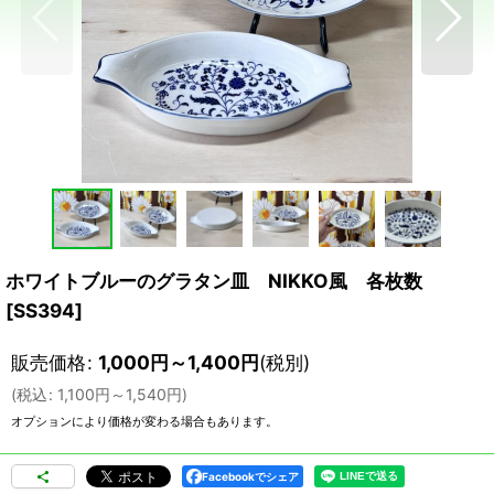
ホワイトブルーのグラタン皿 NIKKO風 各枚数
[
SS394
]
販売価格
:
1,000
円
～1,400
円
(税別)
(
税込
:
1,100
円
～1,540
円
)
オプションにより価格が変わる場合もあります。
Facebookでシェア