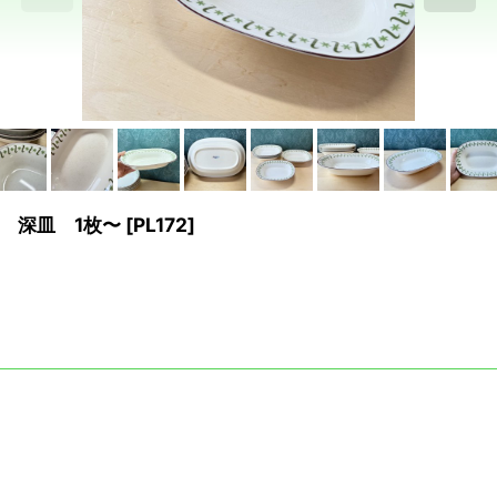
 深皿 1枚〜
[
PL172
]