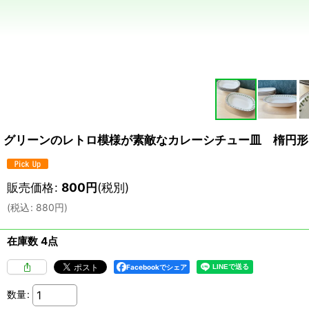
グリーンのレトロ模様が素敵なカレーシチュー皿 楕円形
販売価格
:
800
円
(税別)
(
税込
:
880
円
)
在庫数 4点
Facebookでシェア
数量
: