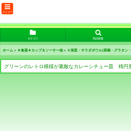
メニュー
カテゴリ
商品検索
ホーム
>
★食器★カップ＆ソーサー他
>
☆深皿・サラダボウル(茶碗・グラタン・
グリーンのレトロ模様が素敵なカレーシチュー皿 楕円