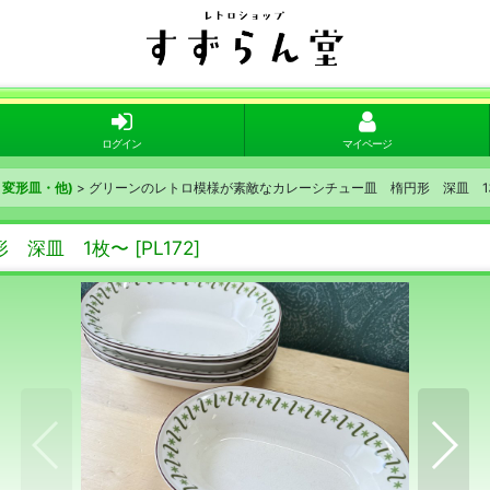
ログイン
マイページ
変形皿・他)
>
グリーンのレトロ模様が素敵なカレーシチュー皿 楕円形 深皿 1
形 深皿 1枚〜
[
PL172
]