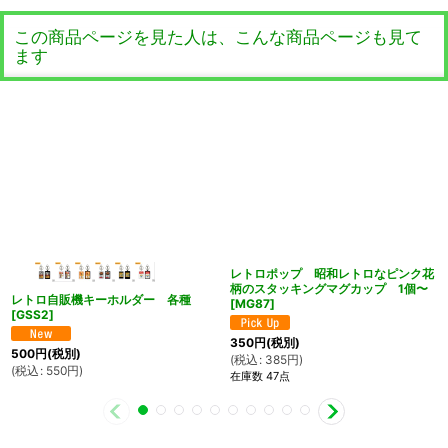
この商品ページを見た人は、こんな商品ページも見て
ます
レトロポップ 昭和レトロなピンク花
柄のスタッキングマグカップ 1個〜
レトロ自販機キーホルダー 各種
[
MG87
]
[
GSS2
]
350
円
(税別)
500
円
(税別)
(
税込
:
385
円
)
(
税込
:
550
円
)
在庫数 47点