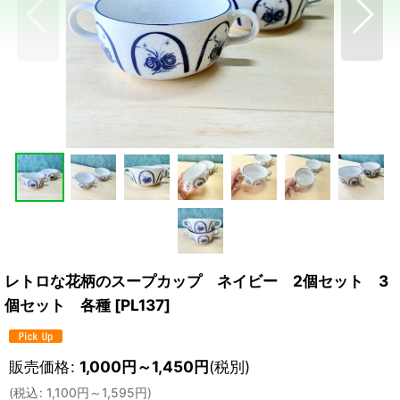
レトロな花柄のスープカップ ネイビー 2個セット 3
個セット 各種
[
PL137
]
販売価格
:
1,000
円
～1,450
円
(税別)
(
税込
:
1,100
円
～1,595
円
)