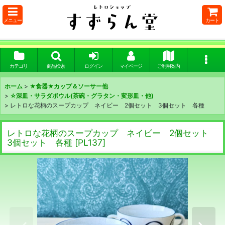
メニュー
カート
カテゴリ
商品検索
ログイン
マイページ
ご利用案内
ホーム
>
★食器★カップ＆ソーサー他
>
☆深皿・サラダボウル(茶碗・グラタン・変形皿・他)
>
レトロな花柄のスープカップ ネイビー 2個セット 3個セット 各種
レトロな花柄のスープカップ ネイビー 2個セット
3個セット 各種
[
PL137
]