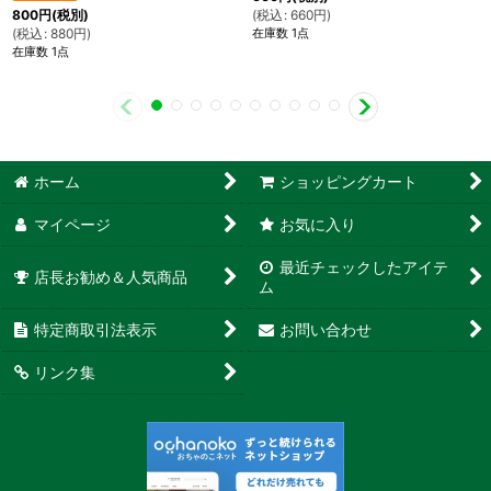
(
税込
:
660
円
)
800
円
(税別)
在庫数 1点
(
税込
:
880
円
)
在庫数 1点
ホーム
ショッピングカート
マイページ
お気に入り
最近チェックしたアイテ
店長お勧め＆人気商品
ム
特定商取引法表示
お問い合わせ
リンク集