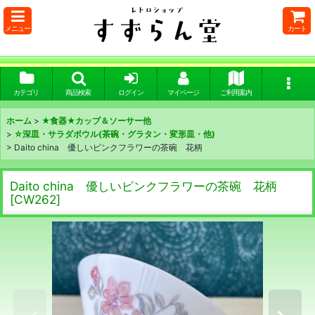
メニュー
カート
カテゴリ
商品検索
ログイン
マイページ
ご利用案内
ホーム
>
★食器★カップ＆ソーサー他
>
☆深皿・サラダボウル(茶碗・グラタン・変形皿・他)
>
Daito china 優しいピンクフラワーの茶碗 花柄
Daito china 優しいピンクフラワーの茶碗 花柄
[
CW262
]