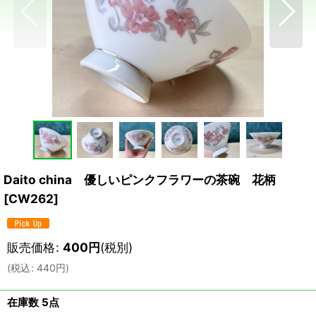
Daito china 優しいピンクフラワーの茶碗 花柄
[
CW262
]
販売価格
:
400
円
(税別)
(
税込
:
440
円
)
在庫数 5点