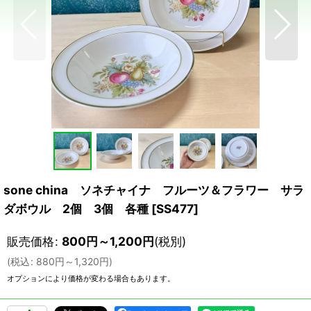
sone china ソネチャイナ フルーツ＆フラワー サラ
ダボウル 2個 3個 各種
[
SS477
]
販売価格
:
800
円
～1,200
円
(税別)
(
税込
:
880
円
～1,320
円
)
オプションにより価格が変わる場合もあります。