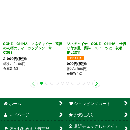
SONE CHINA ソネチャイナ 薔薇
ソネチャイナ SONE CHINA 仕切
の花柄のティーカップ＆ソーサー
り付き皿 薬味 スイーツに 花柄
C353
[
PL201
]
2,900
円
(税別)
(
税込
:
3,190
円
)
900
円
(税別)
在庫数 1点
(
税込
:
990
円
)
在庫数 1点
ホーム
ショッピングカート
マイページ
お気に入り
最近チェックしたアイテ
店長お勧め＆人気商品