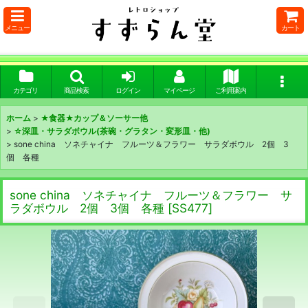
メニュー
カート
カテゴリ
商品検索
ログイン
マイページ
ご利用案内
ホーム
>
★食器★カップ＆ソーサー他
>
☆深皿・サラダボウル(茶碗・グラタン・変形皿・他)
>
sone china ソネチャイナ フルーツ＆フラワー サラダボウル 2個 3
個 各種
sone china ソネチャイナ フルーツ＆フラワー サ
ラダボウル 2個 3個 各種
[
SS477
]