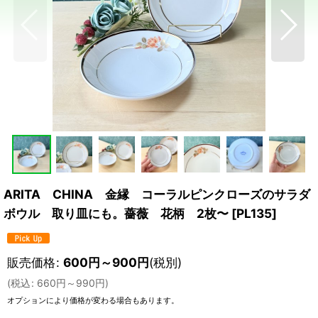
ARITA CHINA 金縁 コーラルピンクローズのサラダ
ボウル 取り皿にも。薔薇 花柄 2枚〜
[
PL135
]
販売価格
:
600
円
～900
円
(税別)
(
税込
:
660
円
～990
円
)
オプションにより価格が変わる場合もあります。