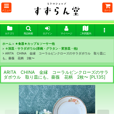
メニュー
カート
カテゴリ
商品検索
ログイン
マイページ
ご利用案内
ホーム
>
★食器★カップ＆ソーサー他
>
☆深皿・サラダボウル(茶碗・グラタン・変形皿・他)
>
ARITA CHINA 金縁 コーラルピンクローズのサラダボウル 取り皿に
も。薔薇 花柄 2枚〜
ARITA CHINA 金縁 コーラルピンクローズのサラ
ダボウル 取り皿にも。薔薇 花柄 2枚〜
[
PL135
]