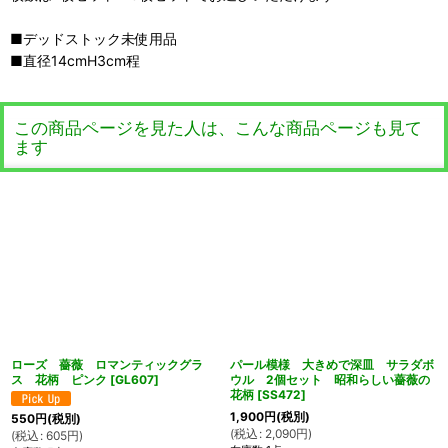
■デッドストック未使用品
■直径14cmH3cm程
この商品ページを見た人は、こんな商品ページも見て
ます
ローズ 薔薇 ロマンティックグラ
パール模様 大きめで深皿 サラダボ
ス 花柄 ピンク
[
GL607
]
ウル 2個セット 昭和らしい薔薇の
花柄
[
SS472
]
1,900
円
(税別)
550
円
(税別)
(
税込
:
2,090
円
)
(
税込
:
605
円
)