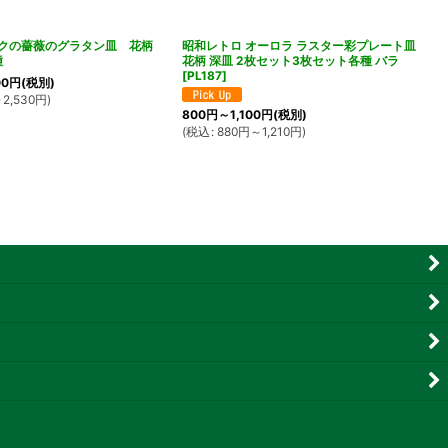
ンクの薔薇のグラタン皿 花柄
昭和レトロ オーロラ ラスター彩プレート皿
種
花柄 深皿 2枚セット3枚セット各種 バラ
[
PL187
]
00
円
(税別)
2,530
円
)
800
円
～1,100
円
(税別)
(
税込
:
880
円
～1,210
円
)