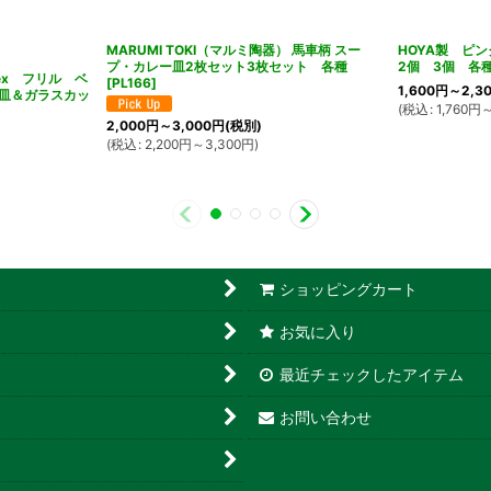
MARUMI TOKI（マルミ陶器） 馬車柄 スー
HOYA製 ピ
プ・カレー皿2枚セット3枚セット 各種
2個 3個 各
ex フリル ベ
[
PL166
]
1,600
円
～2,3
皿＆ガラスカッ
(
税込
:
1,760
円
～
2,000
円
～3,000
円
(税別)
(
税込
:
2,200
円
～3,300
円
)
ショッピングカート
お気に入り
最近チェックしたアイテム
お問い合わせ