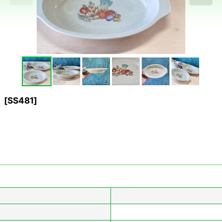
種
[
SS481
]