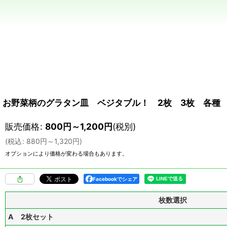
お野菜柄のグラタン皿 ベジタブル！ 2枚 3枚 各
販売価格
:
800
円
～1,200
円
(税別)
(
税込
:
880
円
～1,320
円
)
オプションにより価格が変わる場合もあります。
Facebookでシェア
枚数選択
A 2枚セット