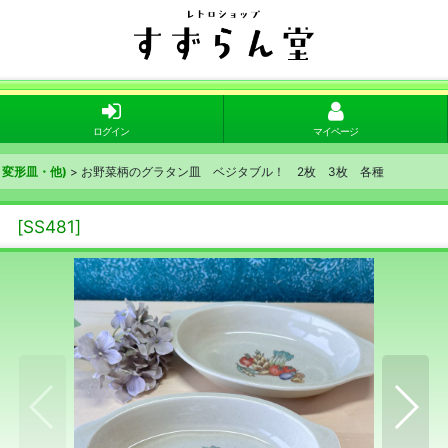
ログイン
マイページ
変形皿・他)
>
お野菜柄のグラタン皿 ベジタブル！ 2枚 3枚 各種
種
[
SS481
]