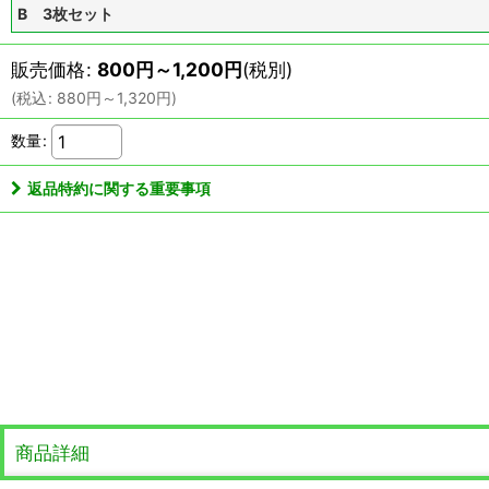
B 3枚セット
販売価格
:
800
円
～1,200
円
(税別)
(
税込
:
880
円
～1,320
円
)
数量
:
返品特約に関する重要事項
商品詳細