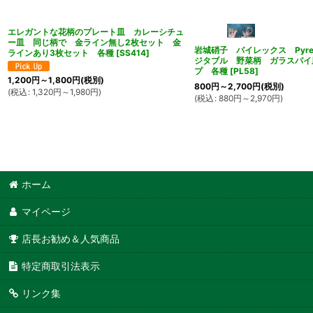
エレガントな花柄のプレート皿 カレーシチュ
ー皿 同じ柄で 金ライン無し2枚セット 金
岩城硝子 パイレックス Pyr
ラインあり3枚セット 各種
[
SS414
]
ジタブル 野菜柄 ガラスパイ
プ 各種
[
PL58
]
1,200
円
～1,800
円
(税別)
800
円
～2,700
円
(税別)
(
税込
:
1,320
円
～1,980
円
)
(
税込
:
880
円
～2,970
円
)
ホーム
マイページ
店長お勧め＆人気商品
特定商取引法表示
リンク集