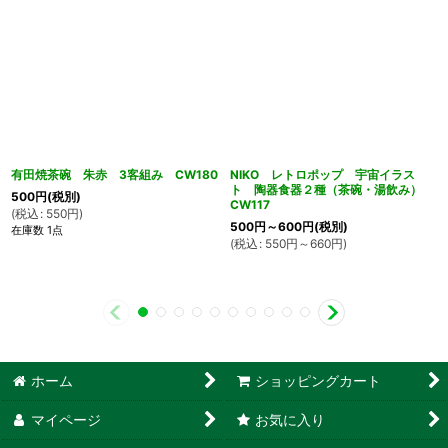
有田焼茶碗 朱赤 3客組み CW180
NIKO レトロポップ 宇宙イラス
ト 陶器食器２種（茶碗・湯飲み）
500
円
(税別)
CW117
(
税込
:
550
円
)
500
円
～600
円
(税別)
在庫数 1点
(
税込
:
550
円
～660
円
)
ホーム
ショッピングカート
マイページ
お気に入り