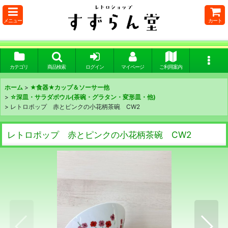
メニュー
カート
カテゴリ
商品検索
ログイン
マイページ
ご利用案内
ホーム
>
★食器★カップ＆ソーサー他
>
☆深皿・サラダボウル(茶碗・グラタン・変形皿・他)
>
レトロポップ 赤とピンクの小花柄茶碗 CW2
レトロポップ 赤とピンクの小花柄茶碗 CW2