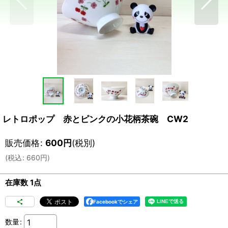
レトロポップ 赤とピンクの小花柄茶碗 CW2
販売価格
:
600
円
(税別)
(
税込
:
660
円
)
在庫数 1点
Facebookでシェア
数量
: