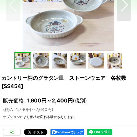
カントリー柄のグラタン皿 ストーンウェア 各枚数
[
SS454
]
販売価格
:
1,600
円
～2,400
円
(税別)
(
税込
:
1,760
円
～2,640
円
)
オプションにより価格が変わる場合もあります。
Facebookでシェア