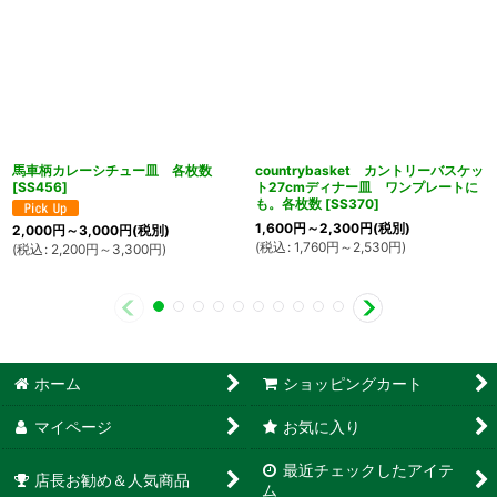
馬車柄カレーシチュー皿 各枚数
countrybasket カントリーバスケッ
[
SS456
]
ト27cmディナー皿 ワンプレートに
も。各枚数
[
SS370
]
1,600
円
～2,300
円
(税別)
2,000
円
～3,000
円
(税別)
(
税込
:
1,760
円
～2,530
円
)
(
税込
:
2,200
円
～3,300
円
)
ホーム
ショッピングカート
マイページ
お気に入り
最近チェックしたアイテ
店長お勧め＆人気商品
ム