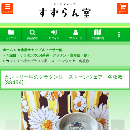
メニュー
カート
カテゴリ
商品検索
ログイン
マイページ
ご利用案内
ホーム
>
★食器★カップ＆ソーサー他
>
☆深皿・サラダボウル(茶碗・グラタン・変形皿・他)
>
カントリー柄のグラタン皿 ストーンウェア 各枚数
カントリー柄のグラタン皿 ストーンウェア 各枚数
[
SS454
]