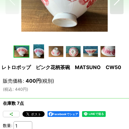
レトロポップ ピンク花柄茶碗 MATSUNO CW50
販売価格
:
400
円
(税別)
(
税込
:
440
円
)
在庫数 7点
Facebookでシェア
数量
: