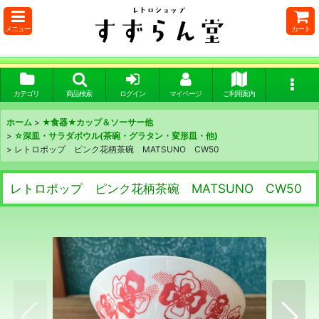
メニュー
カート
カテゴリ
商品検索
ログイン
マイページ
ご利用案内
ホーム
>
★食器★カップ＆ソーサー他
>
☆深皿・サラダボウル(茶碗・グラタン・変形皿・他)
>
レトロポップ ピンク花柄茶碗 MATSUNO CW50
レトロポップ ピンク花柄茶碗 MATSUNO CW50