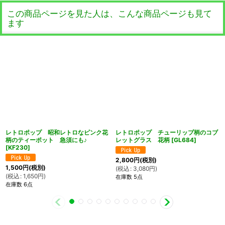
この商品ページを見た人は、こんな商品ページも見て
ます
レトロポップ 昭和レトロなピンク花
レトロポップ チューリップ柄のコブ
柄のティーポット 急須にも♪
レットグラス 花柄
[
GL684
]
[
KF230
]
2,800
円
(税別)
1,500
円
(税別)
(
税込
:
3,080
円
)
(
税込
:
1,650
円
)
在庫数 5点
在庫数 6点