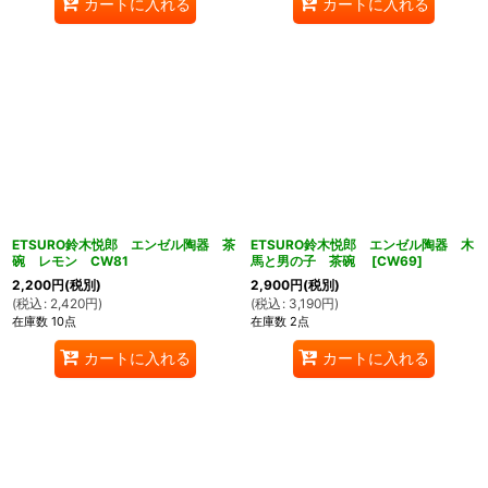
カートに入れる
カートに入れる
ETSURO鈴木悦郎 エンゼル陶器 茶
ETSURO鈴木悦郎 エンゼル陶器 木
碗 レモン CW81
馬と男の子 茶碗
[
CW69
]
2,200
円
(税別)
2,900
円
(税別)
(
税込
:
2,420
円
)
(
税込
:
3,190
円
)
在庫数 10点
在庫数 2点
カートに入れる
カートに入れる