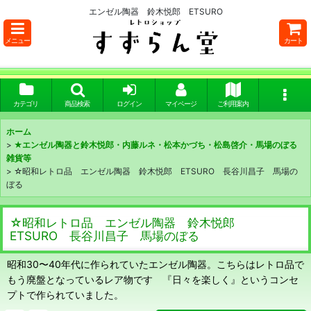
エンゼル陶器 鈴木悦郎 ETSURO
メニュー
カート
カテゴリ
商品検索
ログイン
マイページ
ご利用案内
ホーム
>
★エンゼル陶器と鈴木悦郎・内藤ルネ・松本かづち・松島啓介・馬場のぼる
雑貨等
>
☆昭和レトロ品 エンゼル陶器 鈴木悦郎 ETSURO 長谷川昌子 馬場の
ぼる
☆昭和レトロ品 エンゼル陶器 鈴木悦郎
ETSURO 長谷川昌子 馬場のぼる
昭和30〜40年代に作られていたエンゼル陶器。こちらはレトロ品で
もう廃盤となっているレア物です 『日々を楽しく』というコンセ
プトで作られていました。