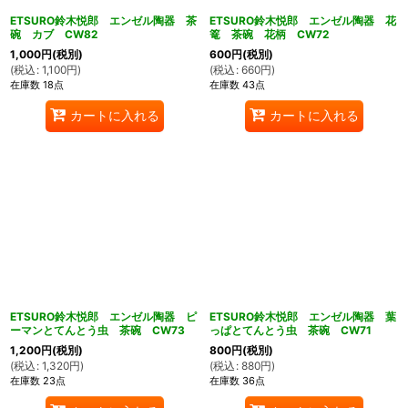
ETSURO鈴木悦郎 エンゼル陶器 茶
ETSURO鈴木悦郎 エンゼル陶器 花
碗 カブ CW82
篭 茶碗 花柄 CW72
1,000
円
(税別)
600
円
(税別)
(
税込
:
1,100
円
)
(
税込
:
660
円
)
在庫数 18点
在庫数 43点
カートに入れる
カートに入れる
ETSURO鈴木悦郎 エンゼル陶器 ピ
ETSURO鈴木悦郎 エンゼル陶器 葉
ーマンとてんとう虫 茶碗 CW73
っぱとてんとう虫 茶碗 CW71
1,200
円
(税別)
800
円
(税別)
(
税込
:
1,320
円
)
(
税込
:
880
円
)
在庫数 23点
在庫数 36点