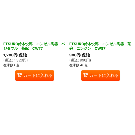
ETSURO鈴木悦郎 エンゼル陶器 ベ
ETSURO鈴木悦郎 エンゼル陶器 茶
ジタブル 茶碗 CW77
碗 ニンジン CW87
1,200
円
(税別)
900
円
(税別)
(
税込
:
1,320
円
)
(
税込
:
990
円
)
在庫数 6点
在庫数 46点
カートに入れる
カートに入れる