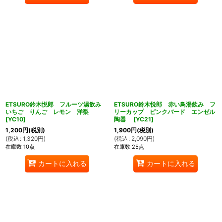
ETSURO鈴木悦郎 フルーツ湯飲み
ETSURO鈴木悦郎 赤い鳥湯飲み フ
いちご りんご レモン 洋梨
リーカップ ピンクバード エンゼル
[
YC10
]
陶器
[
YC21
]
1,200
円
(税別)
1,900
円
(税別)
(
税込
:
1,320
円
)
(
税込
:
2,090
円
)
在庫数 10点
在庫数 25点
カートに入れる
カートに入れる