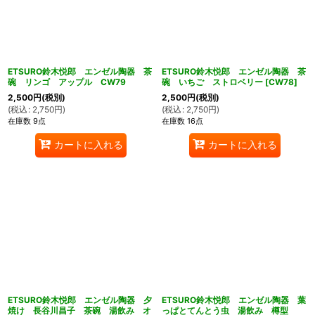
ETSURO鈴木悦郎 エンゼル陶器 茶
ETSURO鈴木悦郎 エンゼル陶器 茶
碗 リンゴ アップル CW79
碗 いちご ストロベリー
[
CW78
]
2,500
円
(税別)
2,500
円
(税別)
(
税込
:
2,750
円
)
(
税込
:
2,750
円
)
在庫数 9点
在庫数 16点
カートに入れる
カートに入れる
ETSURO鈴木悦郎 エンゼル陶器 夕
ETSURO鈴木悦郎 エンゼル陶器 葉
焼け 長谷川昌子 茶碗 湯飲み オ
っぱとてんとう虫 湯飲み 樽型