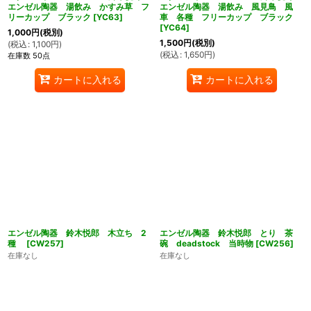
エンゼル陶器 湯飲み かすみ草 フ
エンゼル陶器 湯飲み 風見鳥 風
リーカップ ブラック
[
YC63
]
車 各種 フリーカップ ブラック
[
YC64
]
1,000
円
(税別)
1,500
円
(税別)
(
税込
:
1,100
円
)
(
税込
:
1,650
円
)
在庫数 50点
カートに入れる
カートに入れる
エンゼル陶器 鈴木悦郎 木立ち 2
エンゼル陶器 鈴木悦郎 とり 茶
種
[
CW257
]
碗 deadstock 当時物
[
CW256
]
在庫なし
在庫なし