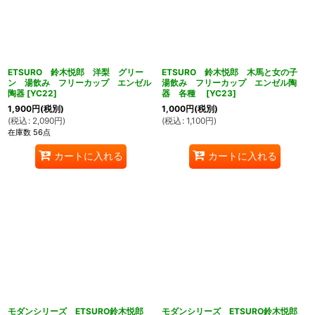
ETSURO 鈴木悦郎 洋梨 グリー
ETSURO 鈴木悦郎 木馬と女の子
ン 湯飲み フリーカップ エンゼル
湯飲み フリーカップ エンゼル陶
陶器
[
YC22
]
器 各種
[
YC23
]
1,900
円
(税別)
1,000
円
(税別)
(
税込
:
2,090
円
)
(
税込
:
1,100
円
)
在庫数 56点
カートに入れる
カートに入れる
モダンシリーズ ETSURO鈴木悦郎
モダンシリーズ ETSURO鈴木悦郎