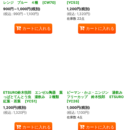
レンジ ブルー ４種
[
CW70
]
[
YC53
]
900
円
～1,000
円
(税別)
1,200
円
(税別)
(
税込
:
990
円
～1,100
円
)
(
税込
:
1,320
円
)
在庫数 22点
カートに入れる
カートに入れる
ETSURO鈴木悦郎 エンゼル陶器 葉
ピーマン・かぶ・ニンジン 湯飲み
っぱとてんとう虫 湯飲み ２種類
フリーカップ 鈴木悦郎 ETSURO
紅葉・若葉
[
YC51
]
[
YC26
]
1,200
円
(税別)
1,000
円
(税別)
(
税込
:
1,320
円
)
(
税込
:
1,100
円
)
在庫数 4点
カートに入れる
カートに入れる