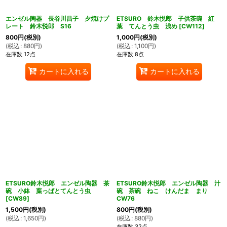
エンゼル陶器 長谷川昌子 夕焼けプ
ETSURO 鈴木悦郎 子供茶碗 紅
レート 鈴木悦郎 S16
葉 てんとう虫 浅め
[
CW112
]
800
円
(税別)
1,000
円
(税別)
(
税込
:
880
円
)
(
税込
:
1,100
円
)
在庫数 12点
在庫数 8点
カートに入れる
カートに入れる
ETSURO鈴木悦郎 エンゼル陶器 茶
ETSURO鈴木悦郎 エンゼル陶器 汁
碗 小鉢 葉っぱとてんとう虫
碗 茶碗 ねこ けんだま まり
[
CW89
]
CW76
1,500
円
(税別)
800
円
(税別)
(
税込
:
1,650
円
)
(
税込
:
880
円
)
在庫数 32点