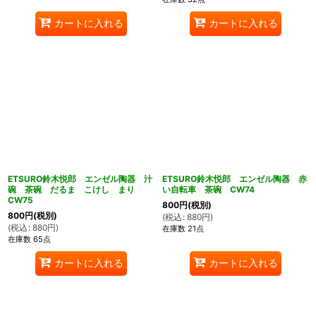
カートに入れる
カートに入れる
ETSURO鈴木悦郎 エンゼル陶器 汁
ETSURO鈴木悦郎 エンゼル陶器 赤
碗 茶碗 だるま こけし まり
い自転車 茶碗 CW74
CW75
800
円
(税別)
800
円
(税別)
(
税込
:
880
円
)
(
税込
:
880
円
)
在庫数 21点
在庫数 65点
カートに入れる
カートに入れる