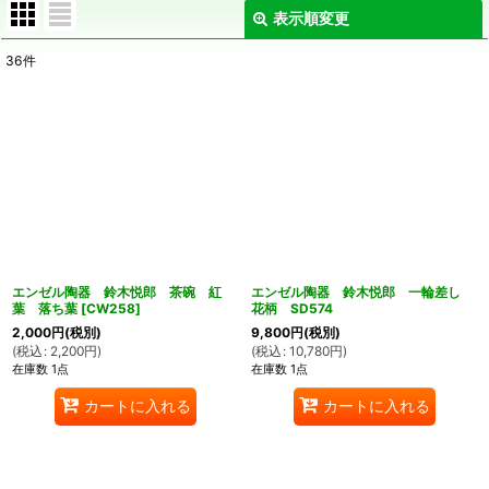
表示順変更
閉じる
36
件
表示数
:
在庫あり
並び順
:
絞り込む
エンゼル陶器 鈴木悦郎 茶碗 紅
エンゼル陶器 鈴木悦郎 一輪差し
葉 落ち葉
[
CW258
]
花柄 SD574
2,000
円
(税別)
9,800
円
(税別)
(
税込
:
2,200
円
)
(
税込
:
10,780
円
)
在庫数 1点
在庫数 1点
カートに入れる
カートに入れる