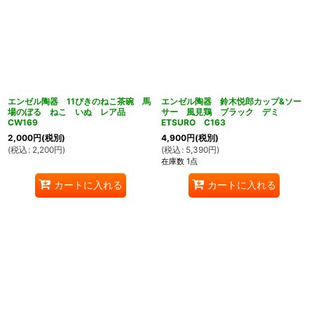
エンゼル陶器 11ぴきのねこ茶碗 馬
エンゼル陶器 鈴木悦郎カップ&ソー
場のぼる ねこ いぬ レア品
サー 風見鶏 ブラック デミ
CW169
ETSURO C163
2,000
円
(税別)
4,900
円
(税別)
(
税込
:
2,200
円
)
(
税込
:
5,390
円
)
在庫数 1点
カートに入れる
カートに入れる