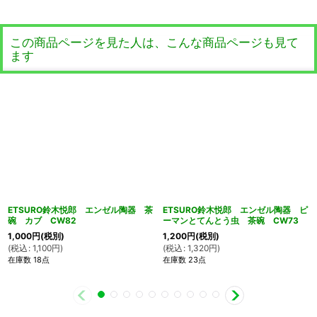
この商品ページを見た人は、こんな商品ページも見て
ます
ETSURO鈴木悦郎 エンゼル陶器 茶
ETSURO鈴木悦郎 エンゼル陶器 ピ
碗 カブ CW82
ーマンとてんとう虫 茶碗 CW73
1,000
円
(税別)
1,200
円
(税別)
(
税込
:
1,100
円
)
(
税込
:
1,320
円
)
在庫数 18点
在庫数 23点