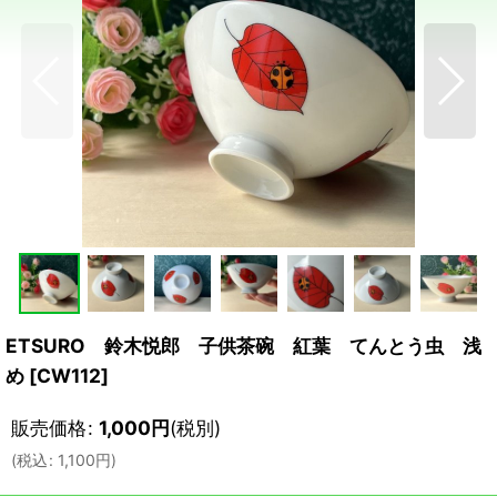
ETSURO 鈴木悦郎 子供茶碗 紅葉 てんとう虫 浅
め
[
CW112
]
販売価格
:
1,000
円
(税別)
(
税込
:
1,100
円
)