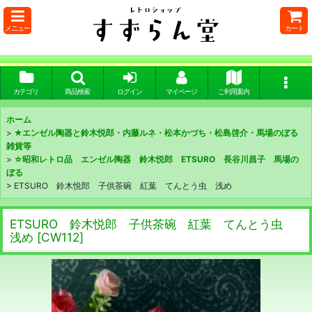
メニュー
カート
カテゴリ
商品検索
ログイン
マイページ
ご利用案内
ホーム
>
★エンゼル陶器と鈴木悦郎・内藤ルネ・松本かづち・松島啓介・馬場のぼる
雑貨等
>
☆昭和レトロ品 エンゼル陶器 鈴木悦郎 ETSURO 長谷川昌子 馬場の
ぼる
>
ETSURO 鈴木悦郎 子供茶碗 紅葉 てんとう虫 浅め
ETSURO 鈴木悦郎 子供茶碗 紅葉 てんとう虫
浅め
[
CW112
]