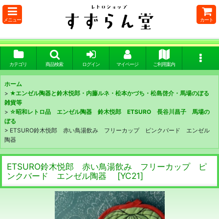
メニュー
カート
カテゴリ
商品検索
ログイン
マイページ
ご利用案内
ホーム
>
★エンゼル陶器と鈴木悦郎・内藤ルネ・松本かづち・松島啓介・馬場のぼる
雑貨等
>
☆昭和レトロ品 エンゼル陶器 鈴木悦郎 ETSURO 長谷川昌子 馬場の
ぼる
>
ETSURO鈴木悦郎 赤い鳥湯飲み フリーカップ ピンクバード エンゼル
陶器
ETSURO鈴木悦郎 赤い鳥湯飲み フリーカップ ピ
ンクバード エンゼル陶器
[
YC21
]