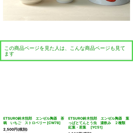
この商品ページを見た人は、こんな商品ページも見て
ます
ETSURO鈴木悦郎 エンゼル陶器 茶
ETSURO鈴木悦郎 エンゼル陶器 葉
碗 いちご ストロベリー
[
CW78
]
っぱとてんとう虫 湯飲み ２種類
紅葉・若葉
[
YC51
]
2,500
円
(税別)