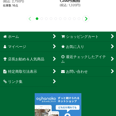
1,200
円
(税別)
(
税込
:
2,750
円
)
(
税込
:
1,320
円
)
在庫数 16点
ホーム
ショッピングカート
マイページ
お気に入り
最近チェックしたアイテ
店長お勧め＆人気商品
ム
特定商取引法表示
お問い合わせ
リンク集