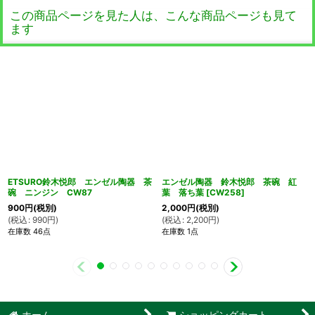
この商品ページを見た人は、こんな商品ページも見て
ます
ETSURO鈴木悦郎 エンゼル陶器 茶
エンゼル陶器 鈴木悦郎 茶碗 紅
碗 ニンジン CW87
葉 落ち葉
[
CW258
]
900
円
(税別)
2,000
円
(税別)
(
税込
:
990
円
)
(
税込
:
2,200
円
)
在庫数 46点
在庫数 1点
ホーム
ショッピングカート