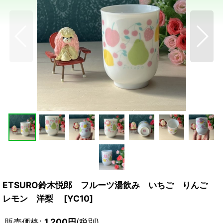
ETSURO鈴木悦郎 フルーツ湯飲み いちご りんご
レモン 洋梨
[
YC10
]
販売価格
:
1,200
円
(税別)