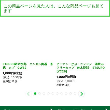
この商品ページを見た人は、こんな商品ページも見て
ます
ETSURO鈴木悦郎 エンゼル陶器 茶
ピーマン・かぶ・ニンジン 湯飲み
碗 カブ CW82
フリーカップ 鈴木悦郎 ETSURO
[
YC26
]
1,000
円
(税別)
1,000
円
(税別)
(
税込
:
1,100
円
)
(
税込
:
1,100
円
)
在庫数 18点
在庫数 4点