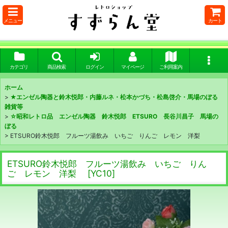
メニュー
カート
カテゴリ
商品検索
ログイン
マイページ
ご利用案内
ホーム
>
★エンゼル陶器と鈴木悦郎・内藤ルネ・松本かづち・松島啓介・馬場のぼる
雑貨等
>
☆昭和レトロ品 エンゼル陶器 鈴木悦郎 ETSURO 長谷川昌子 馬場の
ぼる
>
ETSURO鈴木悦郎 フルーツ湯飲み いちご りんご レモン 洋梨
ETSURO鈴木悦郎 フルーツ湯飲み いちご りん
ご レモン 洋梨
[
YC10
]