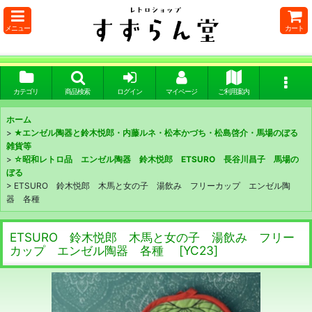
メニュー
カート
カテゴリ
商品検索
ログイン
マイページ
ご利用案内
ホーム
>
★エンゼル陶器と鈴木悦郎・内藤ルネ・松本かづち・松島啓介・馬場のぼる
雑貨等
>
☆昭和レトロ品 エンゼル陶器 鈴木悦郎 ETSURO 長谷川昌子 馬場の
ぼる
>
ETSURO 鈴木悦郎 木馬と女の子 湯飲み フリーカップ エンゼル陶
器 各種
ETSURO 鈴木悦郎 木馬と女の子 湯飲み フリー
カップ エンゼル陶器 各種
[
YC23
]