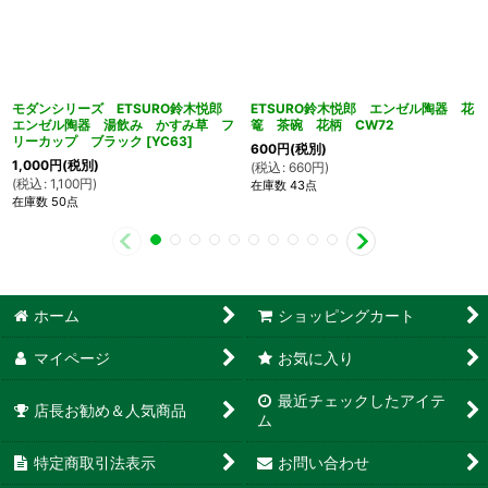
モダンシリーズ ETSURO鈴木悦郎
ETSURO鈴木悦郎 エンゼル陶器 花
エンゼル陶器 湯飲み かすみ草 フ
篭 茶碗 花柄 CW72
リーカップ ブラック
[
YC63
]
600
円
(税別)
1,000
円
(税別)
(
税込
:
660
円
)
(
税込
:
1,100
円
)
在庫数 43点
在庫数 50点
ホーム
ショッピングカート
マイページ
お気に入り
最近チェックしたアイテ
店長お勧め＆人気商品
ム
特定商取引法表示
お問い合わせ