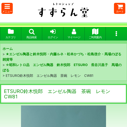
メニュー
カート
カテゴリ
商品検索
ログイン
マイページ
ご利用案内
ホーム
>
★エンゼル陶器と鈴木悦郎・内藤ルネ・松本かづち・松島啓介・馬場のぼる
雑貨等
>
☆昭和レトロ品 エンゼル陶器 鈴木悦郎 ETSURO 長谷川昌子 馬場の
ぼる
>
ETSURO鈴木悦郎 エンゼル陶器 茶碗 レモン CW81
ETSURO鈴木悦郎 エンゼル陶器 茶碗 レモン
CW81