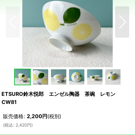
ETSURO鈴木悦郎 エンゼル陶器 茶碗 レモン
CW81
販売価格
:
2,200
円
(税別)
(
税込
:
2,420
円
)