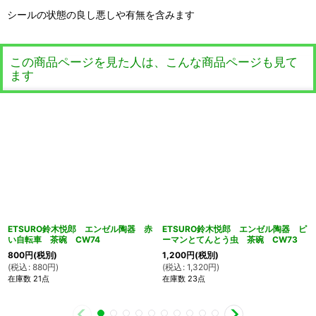
シールの状態の良し悪しや有無を含みます
この商品ページを見た人は、こんな商品ページも見て
ます
ETSURO鈴木悦郎 エンゼル陶器 赤
ETSURO鈴木悦郎 エンゼル陶器 ピ
い自転車 茶碗 CW74
ーマンとてんとう虫 茶碗 CW73
800
円
(税別)
1,200
円
(税別)
(
税込
:
880
円
)
(
税込
:
1,320
円
)
在庫数 21点
在庫数 23点