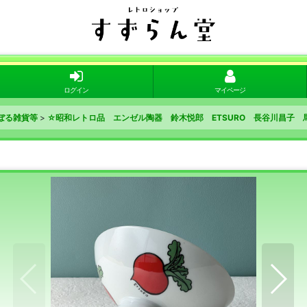
ログイン
マイページ
ぼる雑貨等
>
☆昭和レトロ品 エンゼル陶器 鈴木悦郎 ETSURO 長谷川昌子 