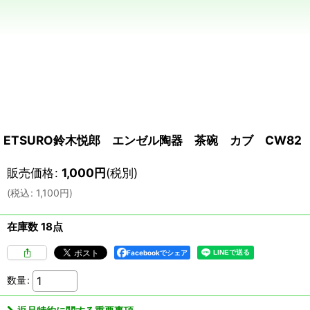
ETSURO鈴木悦郎 エンゼル陶器 茶碗 カブ CW82
販売価格
:
1,000
円
(税別)
(
税込
:
1,100
円
)
在庫数 18点
Facebookでシェア
数量
: