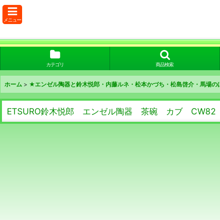
メニュー
カテゴリ
商品検索
ホーム
>
★エンゼル陶器と鈴木悦郎・内藤ルネ・松本かづち・松島啓介・馬場の
ETSURO鈴木悦郎 エンゼル陶器 茶碗 カブ CW82