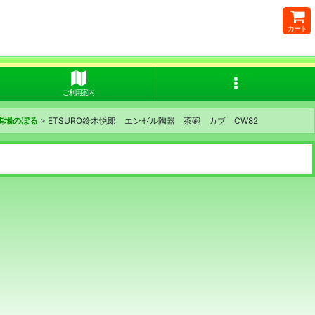
カート
ご利用案内
馬場のぼる
>
ETSURO鈴木悦郎 エンゼル陶器 茶碗 カブ CW82