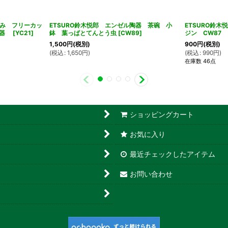
飲み フリーカッ
ETSURO鈴木悦郎 エンゼル陶器 茶碗 小
ETSURO鈴
陶器
[
YC21
]
鉢 葉っぱとてんとう虫
[
CW89
]
ジン CW87
1,500
円
(税別)
900
円
(税別)
(
税込
:
1,650
円
)
(
税込
:
990
円
)
在庫数 46点
ショッピングカート
お気に入り
最近チェックしたアイテム
お問い合わせ