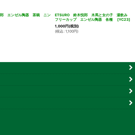
木悦郎 エンゼル陶器 茶碗 ニン
ETSURO 鈴木悦郎 木馬と女の子 湯飲み
フリーカップ エンゼル陶器 各種
[
YC23
]
1,000
円
(税別)
(
税込
:
1,100
円
)