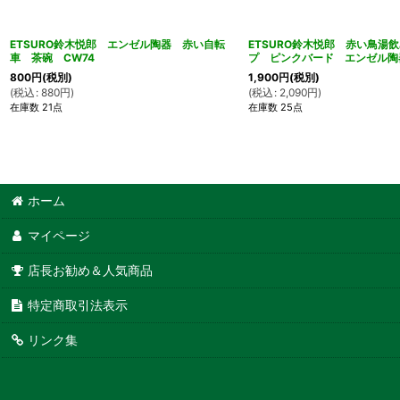
ETSURO鈴木悦郎 エンゼル陶器 赤い自転
ETSURO鈴木悦郎 赤い鳥湯
車 茶碗 CW74
プ ピンクバード エンゼル
800
円
(税別)
1,900
円
(税別)
(
税込
:
880
円
)
(
税込
:
2,090
円
)
在庫数 21点
在庫数 25点
ホーム
マイページ
店長お勧め＆人気商品
特定商取引法表示
リンク集