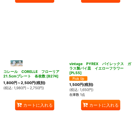
vintage PYREX パイレックス ガ
ラス製パイ皿 イエローフラワー
コレール CORELLE フローリア
[
PL55
]
21.5cmプレート 各枚数
[
B274
]
1,800
円
～2,500
円
(税別)
1,500
円
(税別)
(
税込
:
1,980
円
～2,750
円
)
(
税込
:
1,650
円
)
在庫数 1点
カートに入れる
カートに入れる