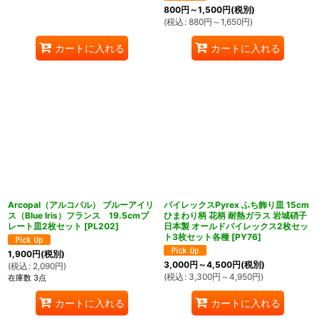
800
円
～1,500
円
(税別)
(
税込
:
880
円
～1,650
円
)
カートに入れる
カートに入れる
Arcopal（アルコパル） ブルーアイリ
パイレックスPyrex ふち飾り皿 15cm
ス（Blue Iris）フランス 19.5cmプ
ひまわり柄 花柄 耐熱ガラス 岩城硝子
レート皿2枚セット
[
PL202
]
日本製 オールドパイレックス2枚セッ
ト3枚セット各種
[
PY76
]
1,900
円
(税別)
3,000
円
～4,500
円
(税別)
(
税込
:
2,090
円
)
(
税込
:
3,300
円
～4,950
円
)
在庫数 3点
カートに入れる
カートに入れる