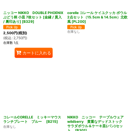
ニッコー NIKKO DOUBLE PHOENIX
corelle コレール ケイユクッカ ボウル
ぶどう柄 小皿 7枚セット [金縁 / 貫入
2点セット（15.5cm & 14.5cm）北欧
/ 裏印あり]
[
B329
]
風
[
PL200
]
在庫なし
2,500
円
(税別)
(
税込
:
2,750
円
)
在庫数 1点
カートに入れる
ん堂
コレールCORELLE ミッキーマウス
NIKKO ニッコー テーブルウェア
ランチプレート ブルー
[
B215
]
wildberry 貴重なデッドストック
サラダボウル＆ケーキ皿(パン)セッ
在庫なし
ト
[
B301
]