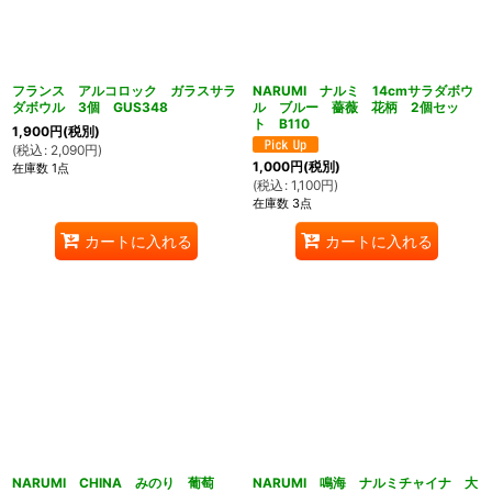
フランス アルコロック ガラスサラ
NARUMI ナルミ 14cmサラダボウ
ダボウル 3個 GUS348
ル ブルー 薔薇 花柄 2個セッ
ト B110
1,900
円
(税別)
(
税込
:
2,090
円
)
1,000
円
(税別)
在庫数 1点
(
税込
:
1,100
円
)
在庫数 3点
カートに入れる
カートに入れる
NARUMI CHINA みのり 葡萄
NARUMI 鳴海 ナルミチャイナ 大