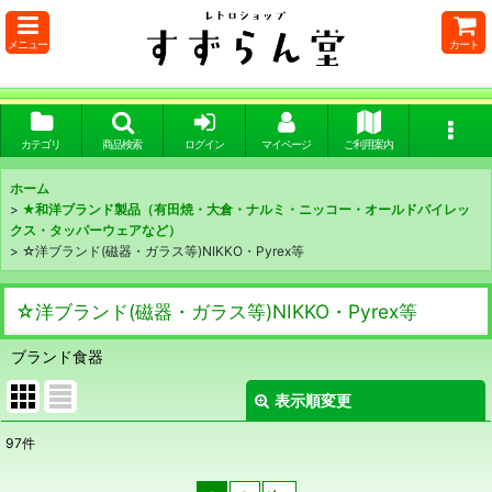
メニュー
カート
カテゴリ
商品検索
ログイン
マイページ
ご利用案内
ホーム
>
★和洋ブランド製品（有田焼・大倉・ナルミ・ニッコー・オールドパイレッ
クス・タッパーウェアなど）
>
☆洋ブランド(磁器・ガラス等)NIKKO・Pyrex等
☆洋ブランド(磁器・ガラス等)NIKKO・Pyrex等
ブランド食器
表示順変更
閉じる
97
件
表示数
: