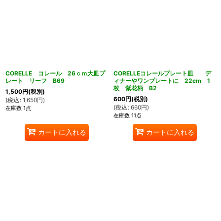
CORELLE コレール 26ｃｍ大皿プ
CORELLEコレールプレート皿 デ
レート リーフ B69
ィナーやワンプレートに 22cm 1
枚 紫花柄 B2
1,500
円
(税別)
600
円
(税別)
(
税込
:
1,650
円
)
(
税込
:
660
円
)
在庫数 1点
在庫数 11点
カートに入れる
カートに入れる