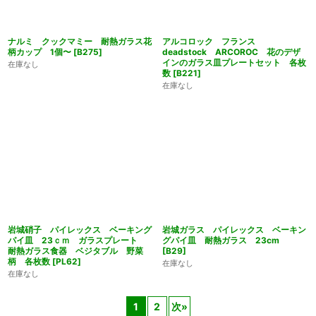
ナルミ クックマミー 耐熱ガラス花
アルコロック フランス
柄カップ 1個〜
[
B275
]
deadstock ARCOROC 花のデザ
インのガラス皿プレートセット 各枚
在庫なし
数
[
B221
]
在庫なし
岩城硝子 パイレックス ベーキング
岩城ガラス パイレックス ベーキン
パイ皿 23ｃｍ ガラスプレート
グパイ皿 耐熱ガラス 23cm
耐熱ガラス食器 ベジタブル 野菜
[
B29
]
柄 各枚数
[
PL62
]
在庫なし
在庫なし
1
2
次
»