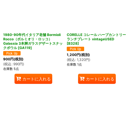
1980-90年代イタリア老舗 Bormioli
CORELLE コレール ハーブカントリー
Rocco（ボルミオリ・ロッコ）
ランチプレート vintageUSED
Galassia 3本脚ガラスデザートスナッ
[
B328
]
クボウル
[
GA119
]
1,200
円
(税別)
900
円
(税別)
(
税込
:
1,320
円
)
(
税込
:
990
円
)
在庫数 1点
在庫数 5点
カートに入れる
カートに入れる