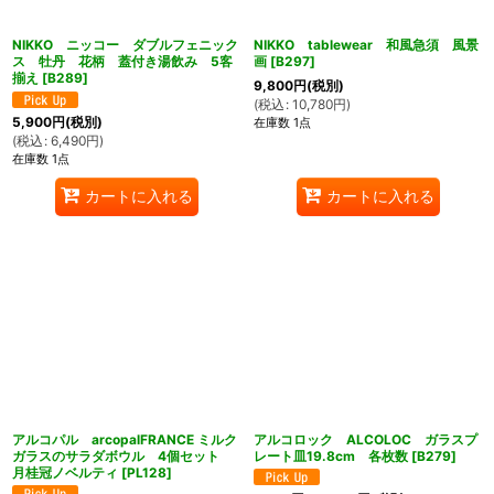
NIKKO ニッコー ダブルフェニック
NIKKO tablewear 和風急須 風景
ス 牡丹 花柄 蓋付き湯飲み 5客
画
[
B297
]
揃え
[
B289
]
9,800
円
(税別)
(
税込
:
10,780
円
)
5,900
円
(税別)
在庫数 1点
(
税込
:
6,490
円
)
在庫数 1点
カートに入れる
カートに入れる
アルコパル arcopalFRANCE ミルク
アルコロック ALCOLOC ガラスプ
ガラスのサラダボウル 4個セット
レート皿19.8cm 各枚数
[
B279
]
月桂冠ノベルティ
[
PL128
]