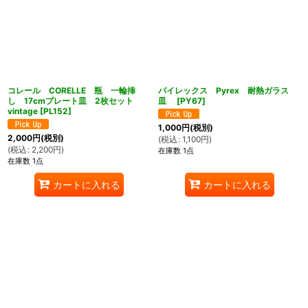
コレール CORELLE 瓶 一輪挿
パイレックス Pyrex 耐熱ガラス
し 17cmプレート皿 2枚セット
皿
[
PY67
]
vintage
[
PL152
]
1,000
円
(税別)
2,000
円
(税別)
(
税込
:
1,100
円
)
(
税込
:
2,200
円
)
在庫数 1点
在庫数 1点
カートに入れる
カートに入れる