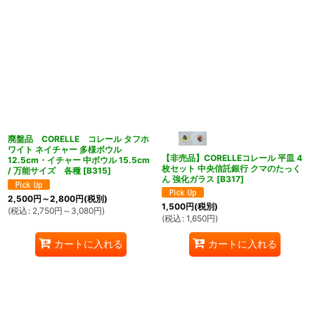
廃盤品 CORELLE コレール タフホ
ワイト ネイチャー 多様ボウル
【非売品】CORELLEコレール 平皿 4
12.5cm・イチャー 中ボウル 15.5cm
枚セット 中央信託銀行 クマのたっく
/ 万能サイズ 各種
[
B315
]
ん 強化ガラス
[
B317
]
2,500
円
～2,800
円
(税別)
1,500
円
(税別)
(
税込
:
2,750
円
～3,080
円
)
(
税込
:
1,650
円
)
カートに入れる
カートに入れる