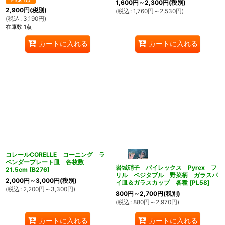
1,600
円
～2,300
円
(税別)
2,900
円
(税別)
(
税込
:
1,760
円
～2,530
円
)
(
税込
:
3,190
円
)
在庫数 1点
カートに入れる
カートに入れる
コレールCORELLE コーニング ラ
ベンダープレート皿 各枚数
岩城硝子 パイレックス Pyrex フ
21.5cm
[
B276
]
リル ベジタブル 野菜柄 ガラスパ
2,000
円
～3,000
円
(税別)
イ皿＆ガラスカップ 各種
[
PL58
]
(
税込
:
2,200
円
～3,300
円
)
800
円
～2,700
円
(税別)
(
税込
:
880
円
～2,970
円
)
カートに入れる
カートに入れる