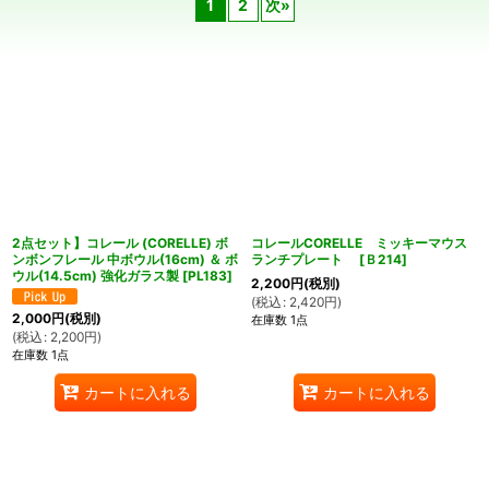
1
2
次
»
在庫あり
並び順
:
絞り込む
2点セット】コレール (CORELLE) ボ
コレールCORELLE ミッキーマウス
ンボンフレール 中ボウル(16cm) ＆ ボ
ランチプレート
[
Ｂ214
]
ウル(14.5cm) 強化ガラス製
[
PL183
]
2,200
円
(税別)
(
税込
:
2,420
円
)
2,000
円
(税別)
在庫数 1点
(
税込
:
2,200
円
)
在庫数 1点
カートに入れる
カートに入れる