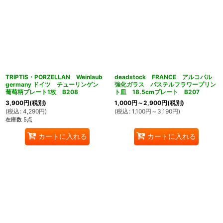
TRIPTIS・PORZELLAN Weinlaub
deadstock FRANCE アルコパル
germany ドイツ チューリンゲン
強化ガラス パステルフラワープリン
葡萄柄プレート1枚 B208
ト皿 18.5cmプレート B207
3,900
円
(税別)
1,000
円
～2,900
円
(税別)
(
税込
:
4,290
円
)
(
税込
:
1,100
円
～3,190
円
)
在庫数 5点
カートに入れる
カートに入れる