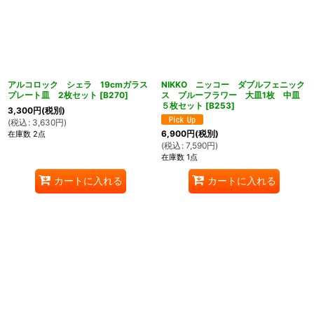
アルコロック シェラ 19cmガラス
NIKKO ニッコー ダブルフェニック
プレート皿 2枚セット
[
B270
]
ス ブルーフラワー 大皿1枚 中皿
５枚セット
[
B253
]
3,300
円
(税別)
(
税込
:
3,630
円
)
6,900
円
(税別)
在庫数 2点
(
税込
:
7,590
円
)
在庫数 1点
カートに入れる
カートに入れる