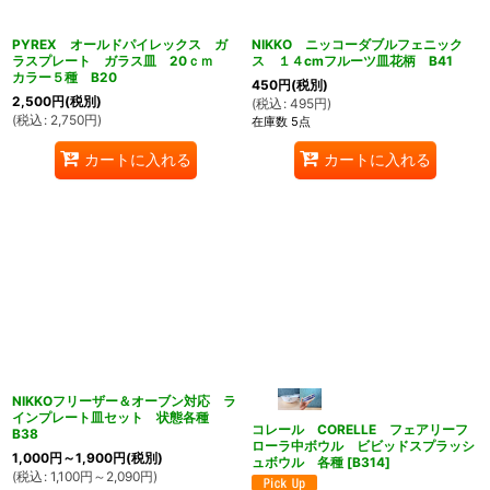
PYREX オールドパイレックス ガ
NIKKO ニッコーダブルフェニック
ラスプレート ガラス皿 20ｃｍ
ス １４cmフルーツ皿花柄 B41
カラー５種 B20
450
円
(税別)
2,500
円
(税別)
(
税込
:
495
円
)
(
税込
:
2,750
円
)
在庫数 5点
カートに入れる
カートに入れる
NIKKOフリーザー＆オーブン対応 ラ
インプレート皿セット 状態各種
コレール CORELLE フェアリーフ
B38
ローラ中ボウル ビビッドスプラッシ
1,000
円
～1,900
円
(税別)
ュボウル 各種
[
B314
]
(
税込
:
1,100
円
～2,090
円
)