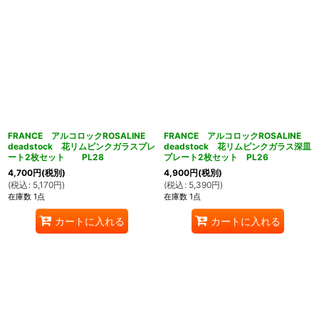
FRANCE アルコロックROSALINE
FRANCE アルコロックROSALINE
deadstock 花リムピンクガラスプレ
deadstock 花リムピンクガラス深皿
ート2枚セット PL28
プレート2枚セット PL26
4,700
円
(税別)
4,900
円
(税別)
(
税込
:
5,170
円
)
(
税込
:
5,390
円
)
在庫数 1点
在庫数 1点
カートに入れる
カートに入れる