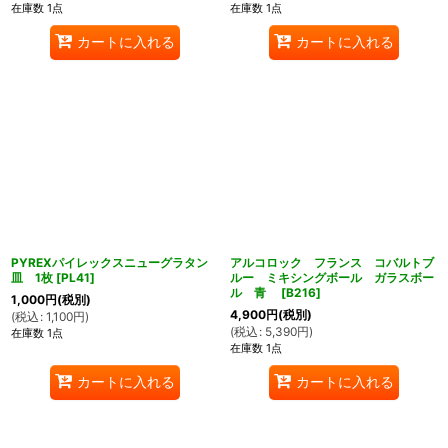
在庫数 1点
在庫数 1点
カートに入れる
カートに入れる
PYREXパイレックスニューグラタン
アルコロック フランス コバルトブ
皿 1枚
[
PL41
]
ルー ミキシングボール ガラスボー
ル 青
[
B216
]
1,000
円
(税別)
4,900
円
(税別)
(
税込
:
1,100
円
)
(
税込
:
5,390
円
)
在庫数 1点
在庫数 1点
カートに入れる
カートに入れる