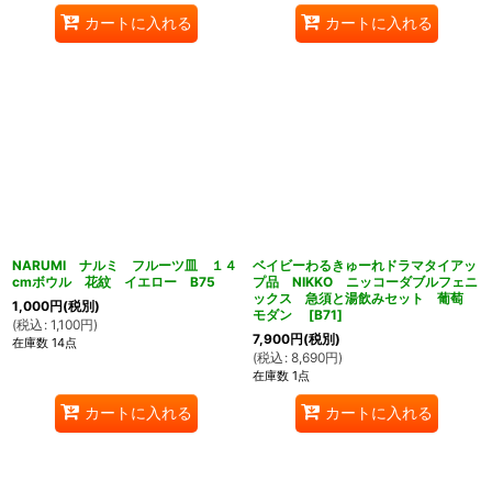
カートに入れる
カートに入れる
NARUMI ナルミ フルーツ皿 １４
ベイビーわるきゅーれドラマタイアッ
cmボウル 花紋 イエロー B75
プ品 NIKKO ニッコーダブルフェニ
ックス 急須と湯飲みセット 葡萄
1,000
円
(税別)
モダン
[
B71
]
(
税込
:
1,100
円
)
7,900
円
(税別)
在庫数 14点
(
税込
:
8,690
円
)
在庫数 1点
カートに入れる
カートに入れる