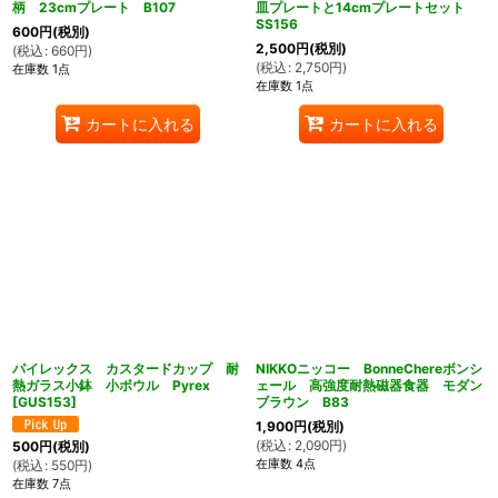
柄 23cmプレート B107
皿プレートと14cmプレートセット
SS156
600
円
(税別)
2,500
円
(税別)
(
税込
:
660
円
)
(
税込
:
2,750
円
)
在庫数 1点
在庫数 1点
カートに入れる
カートに入れる
パイレックス カスタードカップ 耐
NIKKOニッコー BonneChereボンシ
熱ガラス小鉢 小ボウル Pyrex
ェール 高強度耐熱磁器食器 モダン
[
GUS153
]
ブラウン B83
1,900
円
(税別)
(
税込
:
2,090
円
)
500
円
(税別)
在庫数 4点
(
税込
:
550
円
)
在庫数 7点