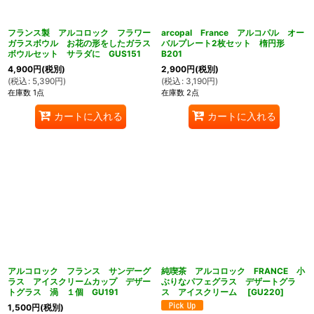
フランス製 アルコロック フラワー
arcopal France アルコパル オー
ガラスボウル お花の形をしたガラス
バルプレート2枚セット 楕円形
ボウルセット サラダに GUS151
B201
4,900
円
(税別)
2,900
円
(税別)
(
税込
:
5,390
円
)
(
税込
:
3,190
円
)
在庫数 1点
在庫数 2点
カートに入れる
カートに入れる
アルコロック フランス サンデーグ
純喫茶 アルコロック FRANCE 小
ラス アイスクリームカップ デザー
ぶりなパフェグラス デザートグラ
トグラス 渦 １個 GU191
ス アイスクリーム
[
GU220
]
1,500
円
(税別)