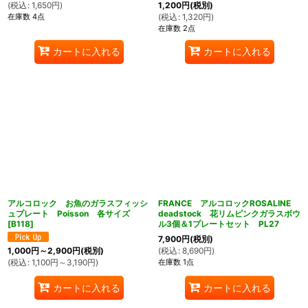
(
税込
:
1,650
円
)
1,200
円
(税別)
在庫数 4点
(
税込
:
1,320
円
)
在庫数 2点
カートに入れる
カートに入れる
アルコロック お魚のガラスフィッシ
FRANCE アルコロックROSALINE
ュプレート Poisson 各サイズ
deadstock 花リムピンクガラスボウ
[
B118
]
ル3個＆1プレートセット PL27
7,900
円
(税別)
(
税込
:
8,690
円
)
1,000
円
～2,900
円
(税別)
在庫数 1点
(
税込
:
1,100
円
～3,190
円
)
カートに入れる
カートに入れる