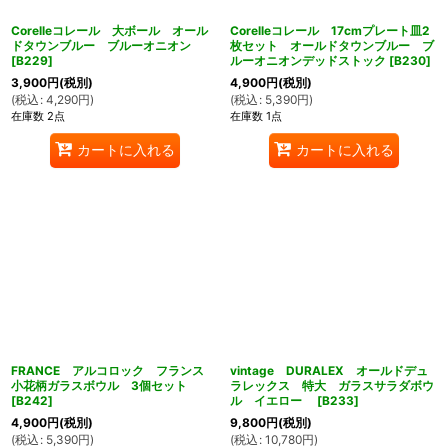
Corelleコレール 大ボール オール
Corelleコレール 17cmプレート皿2
ドタウンブルー ブルーオニオン
枚セット オールドタウンブルー ブ
[
B229
]
ルーオニオンデッドストック
[
B230
]
3,900
円
(税別)
4,900
円
(税別)
(
税込
:
4,290
円
)
(
税込
:
5,390
円
)
在庫数 2点
在庫数 1点
カートに入れる
カートに入れる
FRANCE アルコロック フランス
vintage DURALEX オールドデュ
小花柄ガラスボウル 3個セット
ラレックス 特大 ガラスサラダボウ
[
B242
]
ル イエロー
[
B233
]
4,900
円
(税別)
9,800
円
(税別)
(
税込
:
5,390
円
)
(
税込
:
10,780
円
)