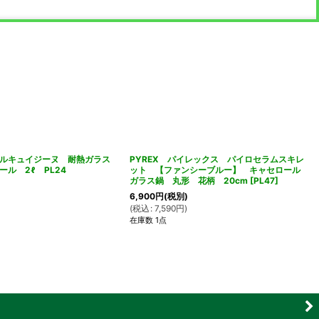
アルキュイジーヌ 耐熱ガラス
PYREX パイレックス パイロセラムスキレ
ル 2ℓ PL24
ット 【ファンシーブルー】 キャセロール
ガラス鍋 丸形 花柄 20cm
[
PL47
]
6,900
円
(税別)
(
税込
:
7,590
円
)
在庫数 1点