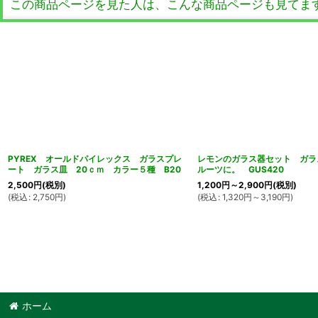
この商品ページを見た人は、こんな商品ページも見てま
PYREX オールドパイレックス ガラスプレ
レモンのガラス器セット ガラ
ート ガラス皿 20ｃｍ カラー５種 B20
ルーツに。 GUS420
2,500
円
(税別)
1,200
円
～2,900
円
(税別)
(
税込
:
2,750
円
)
(
税込
:
1,320
円
～3,190
円
)
ホーム