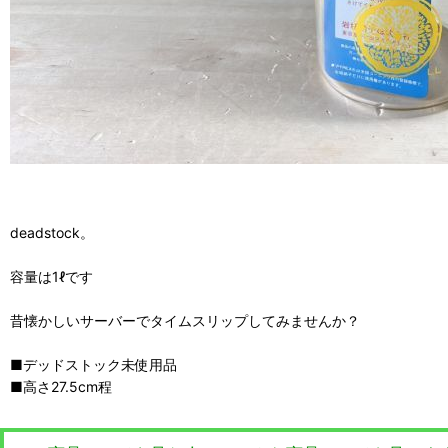
deadstock。
容量は1ℓです
昔懐かしいサーバーでタイムスリップしてみませんか？
■デッドストック未使用品
■高さ27.5cm程