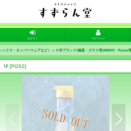
ログイン
マイページ
レックス・タッパーウェアなど）
>
☆洋ブランド(磁器・ガラス等)NIKKO・Pyrex
1ℓ
[
PG50
]