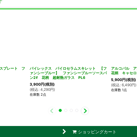
す
スプレート フ
パイレックス パイロセラムスキレット 【フ
アルコパル 
ァンシーブルー】 ファンシーブルーソースパ
花柄 キャセロー
ン2ℓ 花柄 超耐熱ガラス PL6
5,900
円
(税別)
3,900
円
(税別)
(
税込
:
6,490
円
)
(
税込
:
4,290
円
)
在庫数 1点
在庫数 2点
ショッピングカート