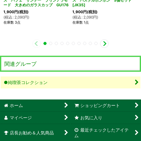
ス パフェ サンデー プリンアラモ
ス パステルポンポン 5個セット
ード 大きめのガラスカップ GU176
[
JK35
]
1,900
円
(税別)
1,900
円
(税別)
(
税込
:
2,090
円
)
(
税込
:
2,090
円
)
在庫数 3点
在庫数 1点
関連グループ
●純喫茶コレクション
ホーム
ショッピングカート
マイページ
お気に入り
最近チェックしたアイテ
店長お勧め＆人気商品
ム