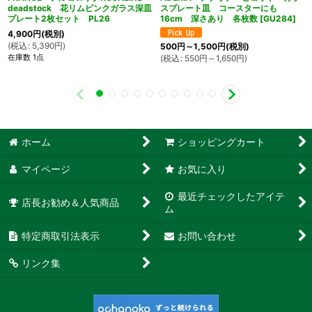
deadstock 花リムピンクガラス深皿
スプレート皿 コースターにも
プレート2枚セット PL26
16cm 深さあり 各枚数
[
GU284
]
4,900
円
(税別)
(
税込
:
5,390
円
)
500
円
～1,500
円
(税別)
在庫数 1点
(
税込
:
550
円
～1,650
円
)
ホーム
ショッピングカート
マイページ
お気に入り
最近チェックしたアイテ
店長お勧め＆人気商品
ム
特定商取引法表示
お問い合わせ
リンク集