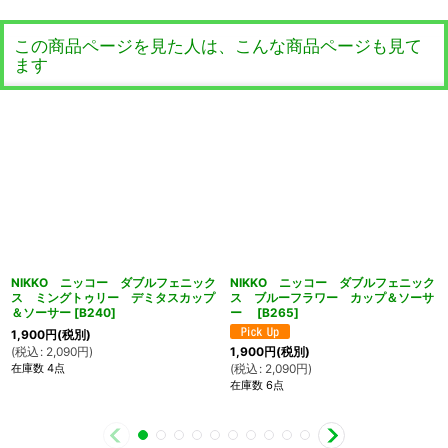
この商品ページを見た人は、こんな商品ページも見て
ます
NIKKO ニッコー ダブルフェニック
NIKKO ニッコー ダブルフェニック
ス ミングトゥリー デミタスカップ
ス ブルーフラワー カップ＆ソーサ
＆ソーサー
[
B240
]
ー
[
B265
]
1,900
円
(税別)
(
税込
:
2,090
円
)
1,900
円
(税別)
在庫数 4点
(
税込
:
2,090
円
)
在庫数 6点