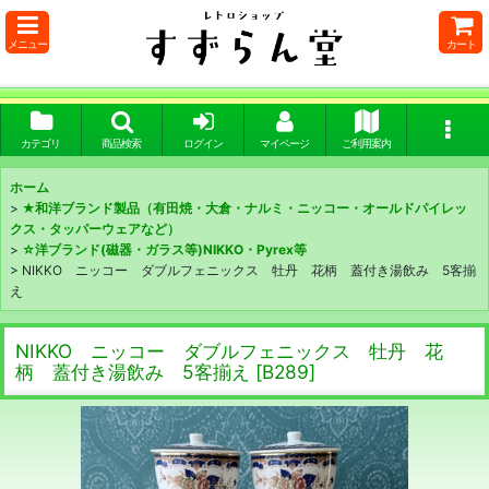
メニュー
カート
カテゴリ
商品検索
ログイン
マイページ
ご利用案内
ホーム
>
★和洋ブランド製品（有田焼・大倉・ナルミ・ニッコー・オールドパイレッ
クス・タッパーウェアなど）
>
☆洋ブランド(磁器・ガラス等)NIKKO・Pyrex等
>
NIKKO ニッコー ダブルフェニックス 牡丹 花柄 蓋付き湯飲み 5客揃
え
NIKKO ニッコー ダブルフェニックス 牡丹 花
柄 蓋付き湯飲み 5客揃え
[
B289
]