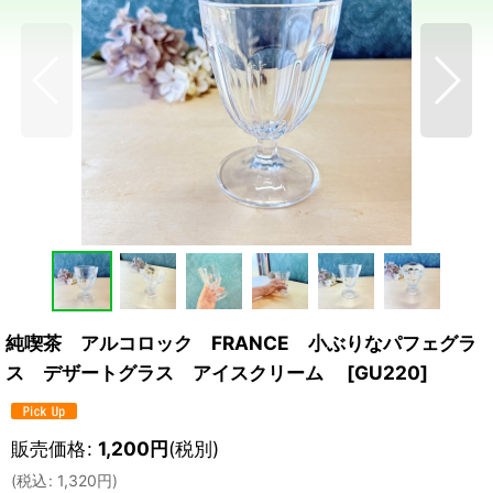
純喫茶 アルコロック FRANCE 小ぶりなパフェグラ
ス デザートグラス アイスクリーム
[
GU220
]
販売価格
:
1,200
円
(税別)
(
税込
:
1,320
円
)