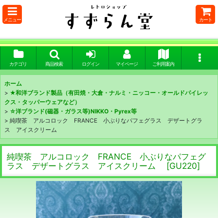
メニュー
カート
カテゴリ
商品検索
ログイン
マイページ
ご利用案内
ホーム
>
★和洋ブランド製品（有田焼・大倉・ナルミ・ニッコー・オールドパイレッ
クス・タッパーウェアなど）
>
☆洋ブランド(磁器・ガラス等)NIKKO・Pyrex等
>
純喫茶 アルコロック FRANCE 小ぶりなパフェグラス デザートグラ
ス アイスクリーム
純喫茶 アルコロック FRANCE 小ぶりなパフェグ
ラス デザートグラス アイスクリーム
[
GU220
]