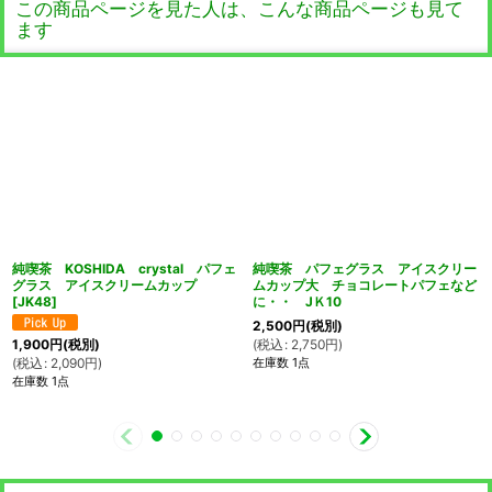
この商品ページを見た人は、こんな商品ページも見て
ます
純喫茶 KOSHIDA crystal パフェ
純喫茶 パフェグラス アイスクリー
グラス アイスクリームカップ
ムカップ大 チョコレートパフェなど
[
JK48
]
に・・ JＫ10
2,500
円
(税別)
(
税込
:
2,750
円
)
1,900
円
(税別)
在庫数 1点
(
税込
:
2,090
円
)
在庫数 1点