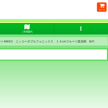
カート
ご利用案内
等
>
NIKKO ニッコーダブルフェニックス １４cmフルーツ皿花柄 B41