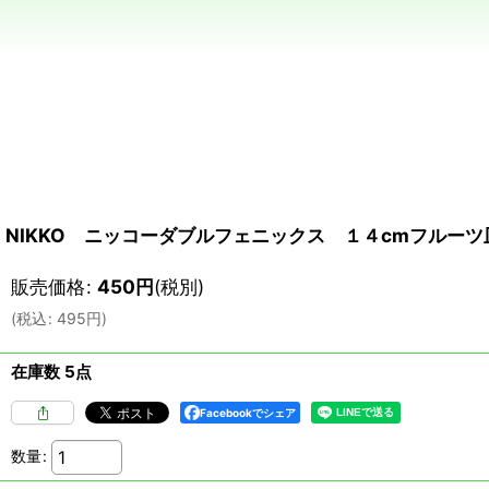
NIKKO ニッコーダブルフェニックス １４cmフルーツ
販売価格
:
450
円
(税別)
(
税込
:
495
円
)
在庫数 5点
Facebookでシェア
数量
: