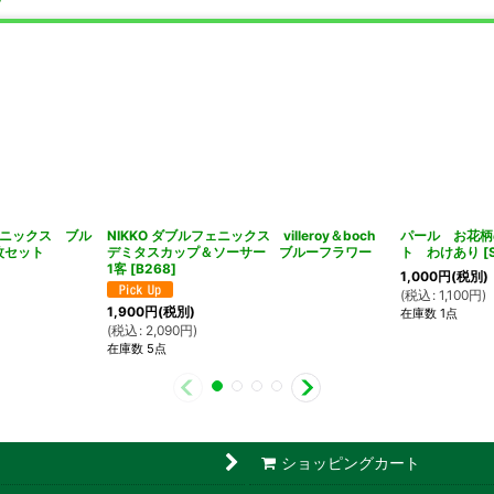
ェニックス ブル
NIKKO ダブルフェニックス villeroy＆boch
パール お花柄
枚セット
デミタスカップ＆ソーサー ブルーフラワー
ト わけあり
[
1客
[
B268
]
1,000
円
(税別)
(
税込
:
1,100
円
)
1,900
円
(税別)
在庫数 1点
(
税込
:
2,090
円
)
在庫数 5点
ショッピングカート