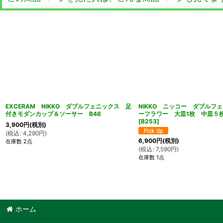
EXCERAM NIKKO ダブルフェニックス 足
NIKKO ニッコー ダブルフ
付きモダンカップ＆ソーサー B46
ーフラワー 大皿1枚 中皿５
[
B253
]
3,900
円
(税別)
(
税込
:
4,290
円
)
6,900
円
(税別)
在庫数 2点
(
税込
:
7,590
円
)
在庫数 1点
ホーム