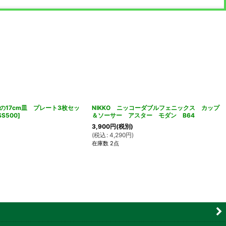
の17cm皿 プレート3枚セッ
NIKKO ニッコーダブルフェニックス カップ
SS500
]
＆ソーサー アスター モダン B64
3,900
円
(税別)
(
税込
:
4,290
円
)
在庫数 2点