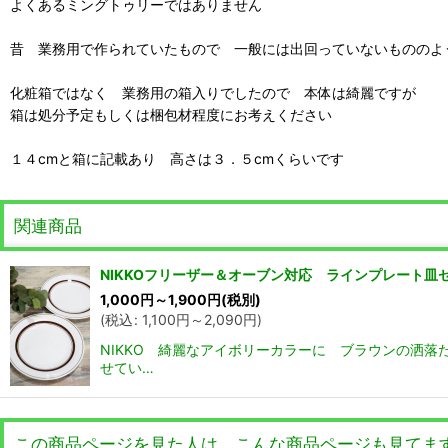
よくあるミングトゥリーではありません
昔 業務用で作られていたもので 一般には出回っていないもののよ
化粧箱ではなく 業務用の箱入りでしたので 本体は綺麗ですが
箱は処分予定もしくは梱包材程度にお考えください
１４cmと箱に記載あり 高さは３．５cmくらいです
関連商品
NIKKOフリーザー＆オーブン対応 ラインプレート皿
1,000
円
～1,900
円
(税別)
(
税込
:
1,100
円
～2,090
円
)
NIKKO 綺麗なアイボリーカラーに ブラウンの洒落
せてい…
この商品ページを見た人は、こんな商品ページも見てま