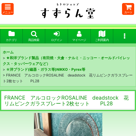
メニュー
カート
カテゴリ
商品検索
ログイン
マイページ
ご利用案内
ホーム
>
★和洋ブランド製品（有田焼・大倉・ナルミ・ニッコー・オールドパイレッ
クス・タッパーウェアなど）
>
☆洋ブランド(磁器・ガラス等)NIKKO・Pyrex等
>
FRANCE アルコロックROSALINE deadstock 花リムピンクガラスプレー
ト2枚セット PL28
FRANCE アルコロックROSALINE deadstock 花
リムピンクガラスプレート2枚セット PL28