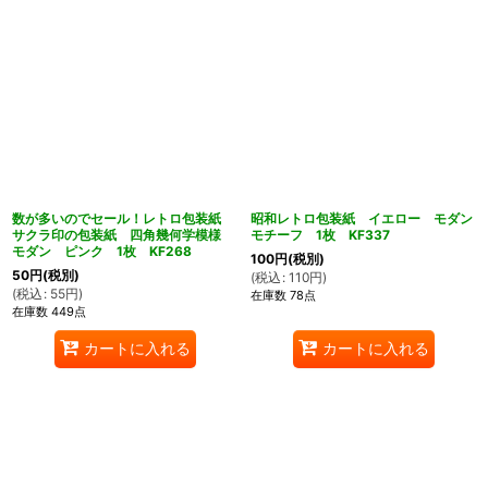
数が多いのでセール！レトロ包装紙
昭和レトロ包装紙 イエロー モダン
サクラ印の包装紙 四角幾何学模様
モチーフ 1枚 KF337
モダン ピンク 1枚 KF268
100
円
(税別)
50
円
(税別)
(
税込
:
110
円
)
(
税込
:
55
円
)
在庫数 78点
在庫数 449点
カートに入れる
カートに入れる