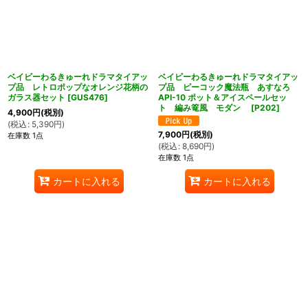
ベイビーわるきゅーれドラマタイアッ
ベイビーわるきゅーれドラマタイアッ
プ品 レトロポップなオレンジ花柄の
プ品 ピーコック魔法瓶 あすなろ
ガラス器セット
[
GUS476
]
API-10 ポット＆アイスペールセッ
ト 編み篭風 モダン
[
P202
]
4,900
円
(税別)
(
税込
:
5,390
円
)
7,900
円
(税別)
在庫数 1点
(
税込
:
8,690
円
)
在庫数 1点
カートに入れる
カートに入れる