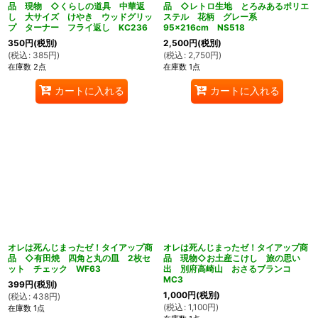
品 現物 ◇くらしの道具 中華返
品 ◇レトロ生地 とろみあるポリエ
し 大サイズ けやき ウッドグリッ
ステル 花柄 グレー系
プ ターナー フライ返し KC236
95×216cm NS518
350
円
(税別)
2,500
円
(税別)
(
税込
:
385
円
)
(
税込
:
2,750
円
)
在庫数 2点
在庫数 1点
カートに入れる
カートに入れる
オレは死んじまったゼ！タイアップ商
オレは死んじまったゼ！タイアップ商
品 ◇有田焼 四角と丸の皿 2枚セ
品 現物◇お土産こけし 旅の思い
ット チェック WF63
出 別府高崎山 おさるブランコ
MC3
399
円
(税別)
1,000
円
(税別)
(
税込
:
438
円
)
(
税込
:
1,100
円
)
在庫数 1点