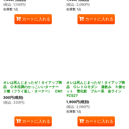
(
税込
:
1,100
円
)
(
税込
:
2,090
円
)
在庫数 1点
在庫数 1点
カートに入れる
カートに入れる
オレは死んじまったゼ！タイアップ商
オレは死んじまったゼ！タイアップ商
品 ◇木目調のかっこいいターナー
品 ◇レトロモダン 湯飲み ５個セ
２種（フライ返し・ターナー） CM1
ット 雪化粧 ブルー系 金ライン
YCS27
300
円
(税別)
1,900
円
(税別)
(
税込
:
330
円
)
(
税込
:
2,090
円
)
在庫数 1点
カートに入れる
カートに入れる