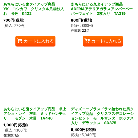
あちらにいる鬼タイアップ商品
あちらにいる鬼タイアップ商品
YK ヨシカワ クリスタル爪楊枝入
ADERIAアデリアガラスアンバーペー
れ 各色 K422
パーウェイト 3枚入り TA319
700
円
(税別)
800
円
(税別)
(
税込
:
770
円
)
(
税込
:
880
円
)
在庫数 22点
カートに入れる
カートに入れる
あちらにいる鬼タイアップ商品 卓上
ディズニープラスドラマ拾われた男タ
アシュトレイ 灰皿 ミッドセンチュ
イアップ商品 クリスマスデコレーシ
リー モダン 木目 TA446
ョンセット モールサンタ ボックス
入り デラックス SD875
1,000
円
(税別)
5,400
円
(税別)
(
税込
:
1,100
円
)
(
税込
:
5,940
円
)
在庫数 1点