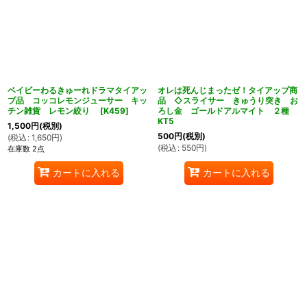
ベイビーわるきゅーれドラマタイアッ
オレは死んじまったゼ！タイアップ商
プ品 コッコレモンジューサー キッ
品 ◇スライサー きゅうり突き お
チン雑貨 レモン絞り
[
K459
]
ろし金 ゴールドアルマイト ２種
KT5
1,500
円
(税別)
500
円
(税別)
(
税込
:
1,650
円
)
(
税込
:
550
円
)
在庫数 2点
カートに入れる
カートに入れる