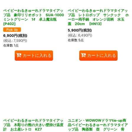
ベイビーわるきゅーれドラマタイアッ
ベイビーわるきゅーれドラマタイアッ
プ品 象印リリオポット SUA-1000
プ品 レトロポップ サンクック ホ
ミントグリーン 1ℓ 卓上魔法瓶
ーロー両手鍋 オレンジ花柄 水玉
[
P402
]
蓋 20cm
[
HN13
]
5,900
円
(税別)
(
税込
:
6,490
円
)
6,900
円
(税別)
在庫数 5点
(
税込
:
7,590
円
)
在庫数 1点
カートに入れる
カートに入れる
ベイビーわるきゅーれドラマタイアッ
ユニオン・WOWOWドラマtie-up商
プ品 木彫りの熊の大きい壁掛け温度
品ベイビーわるきゅーれドラマタイア
計 お土産レトロ KZ7
ップ品 陶器製 壺 グリーン 骨