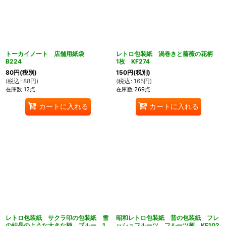
トーカイノート 店舗用紙袋
レトロ包装紙 渦巻きと薔薇の花柄
B224
1枚 KF274
80
円
(税別)
150
円
(税別)
(
税込
:
88
円
)
(
税込
:
165
円
)
在庫数 12点
在庫数 269点
ん堂
カートに入れる
カートに入れる
レトロ包装紙 サクラ印の包装紙 雪
昭和レトロ包装紙 昔の包装紙 フレ
の結晶のような大きな柄 ブルー 1
ッシュフルーツ フルーツ柄 KF102