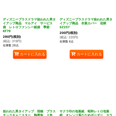
ディズニープラスドラマ拾われた男タ
ディズニープラスドラマ拾われた男タ
イアップ商品 マルアイ サービス
イアップ商品 衣装カバー 花柄
袋 レトロファンシー紙袋 季節
SZ257
KF79
200
円
(税別)
290
円
(税別)
(
税込
:
220
円
)
(
税込
:
319
円
)
在庫数 6点
在庫数 26点
カートに入れる
カートに入れる
拾われた男タイアップ 現物 プラス
サクラ印の包装紙 昭和レトロ包装
チックキャニスター 熱帯魚 ２色
紙 オレンジ系ななめボーダー カラ