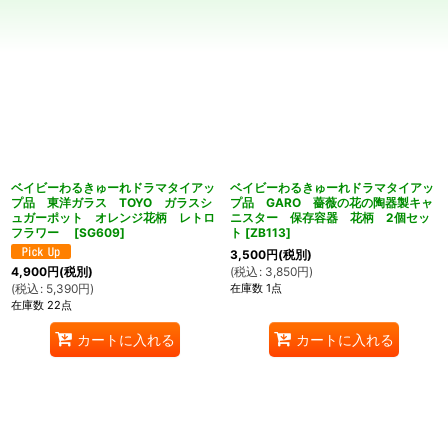
並び順
:
絞り込む
ベイビーわるきゅーれドラマタイアッ
ベイビーわるきゅーれドラマタイアッ
プ品 東洋ガラス TOYO ガラスシ
プ品 GARO 薔薇の花の陶器製キャ
ュガーポット オレンジ花柄 レトロ
ニスター 保存容器 花柄 2個セッ
フラワー
[
SG609
]
ト
[
ZB113
]
3,500
円
(税別)
(
税込
:
3,850
円
)
4,900
円
(税別)
在庫数 1点
(
税込
:
5,390
円
)
在庫数 22点
カートに入れる
カートに入れる