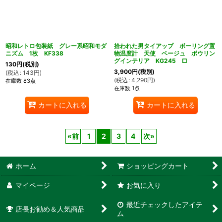
昭和レトロ包装紙 グレー系昭和モダ
拾われた男タイアップ ボーリング置
ニズム 1枚 KF338
物温度計 天使 ベージュ ボウリン
グインテリア KG245 □
130
円
(税別)
3,900
円
(税別)
(
税込
:
143
円
)
(
税込
:
4,290
円
)
在庫数 83点
在庫数 1点
カートに入れる
カートに入れる
«
前
1
2
3
4
次
»
ホーム
ショッピングカート
マイページ
お気に入り
最近チェックしたアイテ
店長お勧め＆人気商品
ム