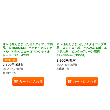
オレは死んじまったゼ！タイアップ商
オレは死んじまったゼ！タイアップ商
品 ◇HOKUISEI ホクセイアルミケ
品 ◇レトロ生地 とろみあるポリエ
トル やかんニューロマンケットル
ステル系 ピンク×グリーン花柄
レッド 2ℓ AY99
92×580cm
[
NS551
]
5,900
円
(税別)
(
税込
:
6,490
円
)
2,500
円
(税別)
在庫数 1点
(
税込
:
2,750
円
)
在庫数 2点
カートに入れる
カートに入れる