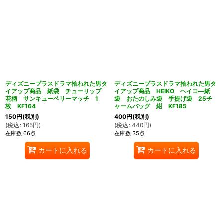
ディズニープラスドラマ拾われた男タ
ディズニープラスドラマ拾われた男タ
イアップ商品 紙袋 チューリップ
イアップ商品 HEIKO ヘイコ―紙
花柄 サンキューベリーマッチ 1
袋 おたのしみ袋 手提げ袋 25チ
枚 KF164
ャームバッグ 紺 KF185
150
円
(税別)
400
円
(税別)
(
税込
:
165
円
)
(
税込
:
440
円
)
在庫数 66点
在庫数 35点
カートに入れる
カートに入れる