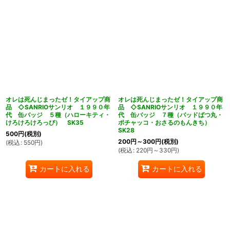
オレは死んじまったゼ！タイアップ商
オレは死んじまったゼ！タイアップ商
品 ◇SANRIOサンリオ １９９０年
品 ◇SANRIOサンリオ １９９０年
代 缶バッジ ５種（ハローキティ・
代 缶バッジ ７種（バッドばつ丸・
けろけろけろっぴ） SK35
ポチャッコ・おさるのもんきち）
SK28
500
円
(税別)
200
円
～300
円
(税別)
(
税込
:
550
円
)
(
税込
:
220
円
～330
円
)
カートに入れる
カートに入れる