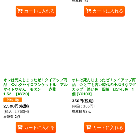
在庫数 1点
カートに入れる
カートに入れる
オレは死んじまったゼ！タイアップ商
オレは死んじまったゼ！タイアップ商
品 ◇ホクセイロマンケットル アル
品 ◇とても古い時代の小ぶりなマグ
マイトやかん モダン 赤蓋
カップ 淡い色 四葉 ぼかし色 1
1.5ℓ
[
AY20
]
個
[
YC103
]
350
円
(税別)
(
税込
:
385
円
)
2,500
円
(税別)
在庫数 82点
(
税込
:
2,750
円
)
在庫数 2点
カートに入れる
カートに入れる