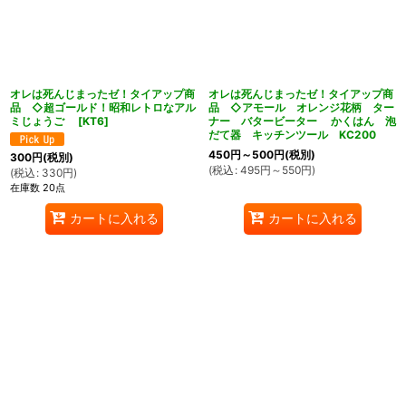
オレは死んじまったゼ！タイアップ商
オレは死んじまったゼ！タイアップ商
品 ◇超ゴールド！昭和レトロなアル
品 ◇アモール オレンジ花柄 ター
ミじょうご
[
KT6
]
ナー バタービーター かくはん 泡
だて器 キッチンツール KC200
450
円
～500
円
(税別)
300
円
(税別)
(
税込
:
495
円
～550
円
)
(
税込
:
330
円
)
在庫数 20点
カートに入れる
カートに入れる