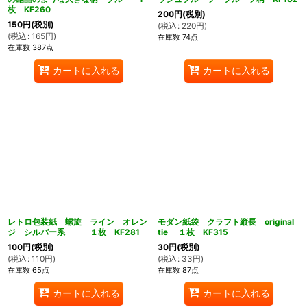
枚 KF260
200
円
(税別)
150
円
(税別)
(
税込
:
220
円
)
(
税込
:
165
円
)
在庫数 74点
在庫数 387点
カートに入れる
カートに入れる
レトロ包装紙 螺旋 ライン オレン
モダン紙袋 クラフト縦長 original
ジ シルバー系 １枚 KF281
tie １枚 KF315
100
円
(税別)
30
円
(税別)
(
税込
:
110
円
)
(
税込
:
33
円
)
在庫数 65点
在庫数 87点
カートに入れる
カートに入れる