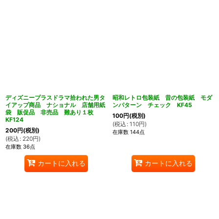
ディズニープラスドラマ拾われた男タ
昭和レトロ包装紙 昔の包装紙 モダ
イアップ商品 ナショナル 店舗用紙
ンパターン チェック KF45
袋 販促品 非売品 難あり１枚
100
円
(税別)
KF124
(
税込
:
110
円
)
200
円
(税別)
在庫数 144点
(
税込
:
220
円
)
在庫数 36点
カートに入れる
カートに入れる