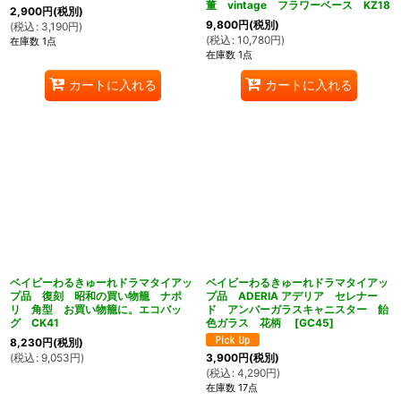
董 vintage フラワーベース KZ18
2,900
円
(税別)
9,800
円
(税別)
(
税込
:
3,190
円
)
(
税込
:
10,780
円
)
在庫数 1点
在庫数 1点
カートに入れる
カートに入れる
ベイビーわるきゅーれドラマタイアッ
ベイビーわるきゅーれドラマタイアッ
プ品 復刻 昭和の買い物籠 ナポ
プ品 ADERIA アデリア セレナー
リ 角型 お買い物籠に。エコバッ
ド アンバーガラスキャニスター 飴
グ CK41
色ガラス 花柄
[
GC45
]
8,230
円
(税別)
(
税込
:
9,053
円
)
3,900
円
(税別)
(
税込
:
4,290
円
)
在庫数 17点