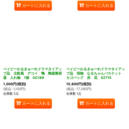
カートに入れる
カートに入れる
ベイビーわるきゅーれドラマタイアッ
ベイビーわるきゅーれドラマタイアッ
プ品 北欧風 デコイ 鴨 陶器製容
プ品 現物 なるちゃんバスケット
器 入れ物 1個 GC189
カゴバッグ 赤 花 SZ715
1,000
円
(税別)
15,800
円
(税別)
(
税込
:
1,100
円
)
(
税込
:
17,380
円
)
在庫数 2点
在庫数 1点
カートに入れる
カートに入れる