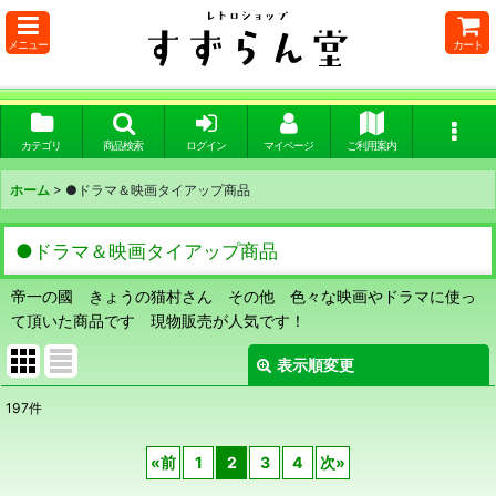
メニュー
カート
カテゴリ
商品検索
ログイン
マイページ
ご利用案内
ホーム
>
●ドラマ＆映画タイアップ商品
●ドラマ＆映画タイアップ商品
帝一の國 きょうの猫村さん その他 色々な映画やドラマに使っ
て頂いた商品です 現物販売が人気です！
表示順変更
閉じる
197
件
表示数
:
«
前
1
2
3
4
次
»
在庫あり