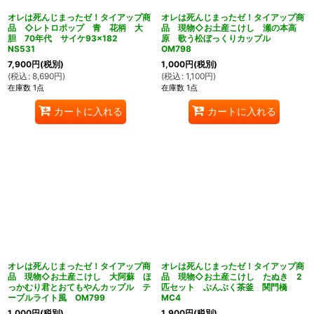
オレは死んじまったゼ！タイアップ商
オレは死んじまったゼ！タイアップ商
品 ◇レトロポップ 青 花柄 大
品 現物◇お土産こけし 瀬の本高
胆 70年代 サイケ93×182
原 歌う松ぼっくりカップル
NS531
OM798
7,900
円
(税別)
1,000
円
(税別)
(
税込
:
8,690
円
)
(
税込
:
1,100
円
)
在庫数 1点
在庫数 1点
カートに入れる
カートに入れる
オレは死んじまったゼ！タイアップ商
オレは死んじまったゼ！タイアップ商
品 現物◇お土産こけし 大阿蘇 ほ
品 現物◇お土産こけし たぬき 2
っかむり君とおてもやんカップル テ
匹セット ぶんぶく茶釜 関門橋
ーブルライト風 OM799
MC4
1,000
円
(税別)
1,900
円
(税別)