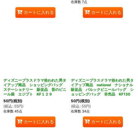
在庫数 7点
カートに入れる
カートに入れる
ディズニープラスドラマ拾われた男タ
ディズニープラスドラマ拾われた男タ
イアップ商品 ショッピングバッグ
イアップ商品 national ナショナル
ステーショナリー 販促品 昔のビニ
販促品 パルックビニールバッグ シ
ール袋 エジプト KF１２９
ョッピングバッグ 非売品 KF130
50
円
(税別)
50
円
(税別)
(
税込
:
55
円
)
(
税込
:
55
円
)
在庫数 45点
在庫数 34点
カートに入れる
カートに入れる