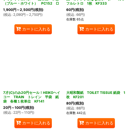
（ブルー・ホワイト） PC152 □
フルレトロ 1枚 KF333
1,900
円
～2,500
円
(税別)
60
円
(税別)
(
税込
:
2,090
円
～2,750
円
)
(
税込
:
66
円
)
在庫数 65点
カートに入れる
カートに入れる
7才(C)のみ20円セール！HEIKOヘイ
大昭和製紙 TOILET TISSUE 紙袋 1
コー TRAIN トレイン 平袋 紙
枚 KF201
袋 各種１枚単位 KF141
80
円
(税別)
20
円
～100
円
(税別)
(
税込
:
88
円
)
(
税込
:
22
円
～110
円
)
在庫数 442点
カートに入れる
カートに入れる