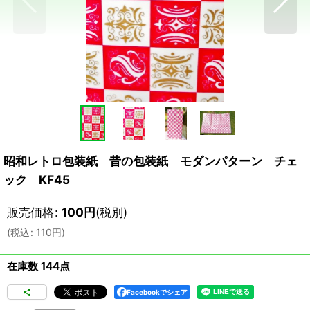
昭和レトロ包装紙 昔の包装紙 モダンパターン チェ
ック KF45
販売価格
:
100
円
(税別)
(
税込
:
110
円
)
在庫数 144点
Facebookでシェア