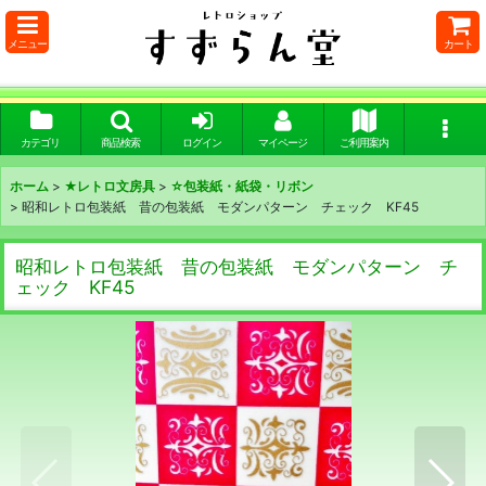
メニュー
カート
カテゴリ
商品検索
ログイン
マイページ
ご利用案内
ホーム
>
★レトロ文房具
>
☆包装紙・紙袋・リボン
>
昭和レトロ包装紙 昔の包装紙 モダンパターン チェック KF45
昭和レトロ包装紙 昔の包装紙 モダンパターン チ
ェック KF45