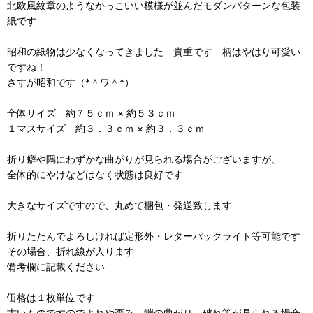
北欧風紋章のようなかっこいい模様が並んだモダンパターンな包装
紙です
昭和の紙物は少なくなってきました 貴重です 柄はやはり可愛い
ですね！
さすが昭和です（*＾ワ＾*）
全体サイズ 約７５ｃｍ × 約５３ｃｍ
１マスサイズ 約３．３ｃｍ × 約３．３ｃｍ
折り癖や隅にわずかな曲がりが見られる場合がございますが、
全体的にやけなどはなく状態は良好です
大きなサイズですので、丸めて梱包・発送致します
折りたたんでよろしければ定形外・レターパックライト等可能です
その場合、折れ線が入ります
備考欄に記載ください
価格は１枚単位です
古いものですのでよれや歪み、端の曲がり、破れ等が見られる場合