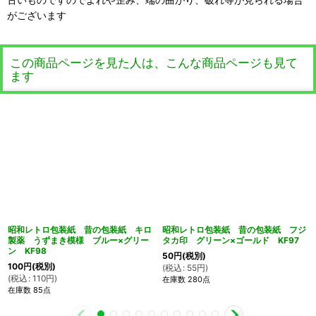
がございます
この商品ページを見た人は、こんな商品ページも見て
ます
昭和レトロ包装紙 昔の包装紙 キロ
昭和レトロ包装紙 昔の包装紙 フジ
製薬 うずまき模様 ブルー×グリー
タカ印 グリーン×ゴールド KF97
ン KF98
50
円
(税別)
100
円
(税別)
(
税込
:
55
円
)
(
税込
:
110
円
)
在庫数 280点
在庫数 85点