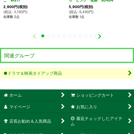
ご WS17
り ピンク 花柄 SD404
2,900
円
(税別)
5,900
円
(税別)
(
税込
:
3,190
円
)
(
税込
:
6,490
円
)
在庫数 2点
在庫数 1点
関連グループ
●ドラマ＆映画タイアップ商品
ホーム
ショッピングカート
マイページ
お気に入り
最近チェックしたアイテ
店長お勧め＆人気商品
ム