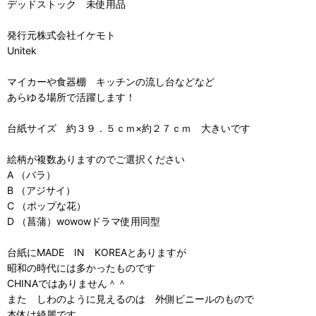
デッドストック 未使用品
発行元株式会社イケモト
Unitek
マイカーや食器棚 キッチンの流し台などなど
あらゆる場所で活躍します！
台紙サイズ 約３９．５ｃｍ×約２７ｃｍ 大きいです
絵柄が複数ありますのでご選択ください
A （バラ）
B （アジサイ）
C （ポップな花）
D （菖蒲）wowowドラマ使用同型
台紙にMADE IN KOREAとありますが
昭和の時代には多かったものです
CHINAではありません＾＾
また しわのように見えるのは 外側ビニールのもので
本体は綺麗です