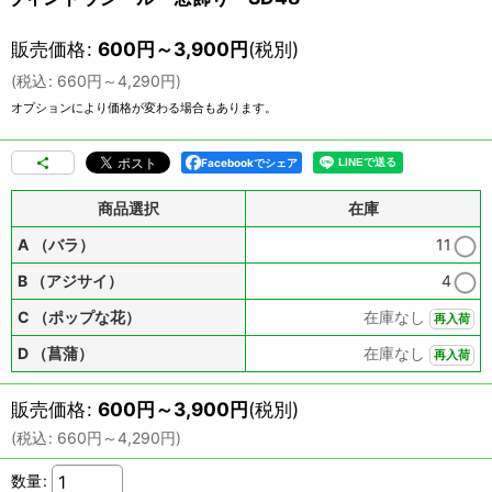
販売価格
:
600
円
～3,900
円
(税別)
(
税込
:
660
円
～4,290
円
)
オプションにより価格が変わる場合もあります。
Facebookでシェア
商品選択
在庫
A （バラ）
11
B （アジサイ）
4
C （ポップな花）
在庫なし
再入荷
D （菖蒲）
在庫なし
再入荷
販売価格
:
600
円
～3,900
円
(税別)
(
税込
:
660
円
～4,290
円
)
数量
: