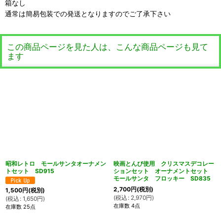
箱なし
通常は簡易包装での発送となりますのでご了承下さい
この商品ページを見た人は、こんな商品ページも見て
ます
昭和レトロ モールサンタオーナメン
映画とんび使用 クリスマスデコレー
トセット SD915
ションセット オーナメントセット
モールサンタ フロッキー SD835
2,700
円
(税別)
1,500
円
(税別)
(
税込
:
2,970
円
)
(
税込
:
1,650
円
)
在庫数 4点
在庫数 25点