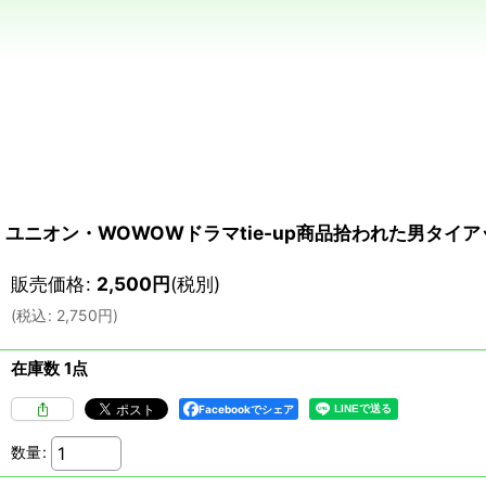
ユニオン・WOWOWドラマtie-up商品拾われた男タイア
販売価格
:
2,500
円
(税別)
(
税込
:
2,750
円
)
在庫数 1点
Facebookでシェア
数量
: