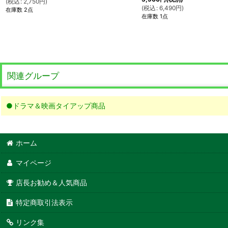
(
税込
:
2,750
円
)
(
税込
:
6,490
円
)
在庫数 2点
在庫数 1点
関連グループ
●ドラマ＆映画タイアップ商品
ホーム
マイページ
店長お勧め＆人気商品
特定商取引法表示
リンク集