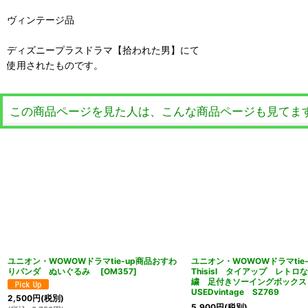
ヴィンテージ品
ディズニープラスドラマ【拾われた男】にて
使用されたものです。
この商品ページを見た人は、こんな商品ページも見てま
ユニオン・WOWOWドラマtie-up商品おすわ
ユニオン・WOWOWドラマtie
りパンダ ぬいぐるみ
[
OM357
]
ThisisI タイアップ レト
繍 足付きソーイングボック
USEDvintage SZ769
2,500
円
(税別)
5,900
円
(税別)