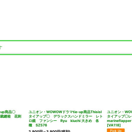
す
-up商品〇
ユニオン・WOWOWドラマtie-up商品ThisisI
ユニオン・WOWO
ロな裁縫箱 花刺
タイアップ〇 デラックスハンドミラー レト
タイアップ〇
ス
ロ鏡 ファンシー Ryu kiuchi 大きめ 各
marinefl
種 SZ576
[
VA118
]
2,900
円
～3,900
円
(税別)