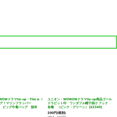
Wドラマtie-up・This is Ｉ
ユニオン・WOWOWドラマtie-up商品ゴール
レア！マリンフラッパー
ドラビット印 ワンダフル帽子掛け フック
apper ビッグ巾着バッグ 頒布
各種 （ピンク・グリーン）
[
SZ349
]
200
円
(税別)