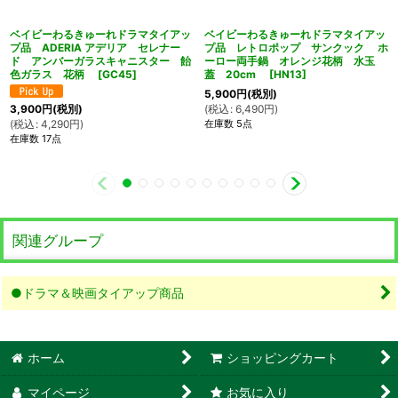
ベイビーわるきゅーれドラマタイアッ
ベイビーわるきゅーれドラマタイアッ
プ品 ADERIA アデリア セレナー
プ品 レトロポップ サンクック ホ
ド アンバーガラスキャニスター 飴
ーロー両手鍋 オレンジ花柄 水玉
色ガラス 花柄
[
GC45
]
蓋 20cm
[
HN13
]
5,900
円
(税別)
(
税込
:
6,490
円
)
3,900
円
(税別)
在庫数 5点
(
税込
:
4,290
円
)
在庫数 17点
関連グループ
●ドラマ＆映画タイアップ商品
ホーム
ショッピングカート
マイページ
お気に入り