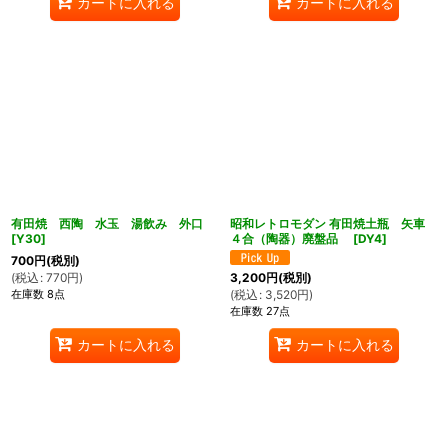
カートに入れる
カートに入れる
有田焼 西陶 水玉 湯飲み 外口
昭和レトロモダン 有田焼土瓶 矢車
[
Y30
]
４合（陶器）廃盤品
[
DY4
]
700
円
(税別)
(
税込
:
770
円
)
3,200
円
(税別)
在庫数 8点
(
税込
:
3,520
円
)
在庫数 27点
カートに入れる
カートに入れる