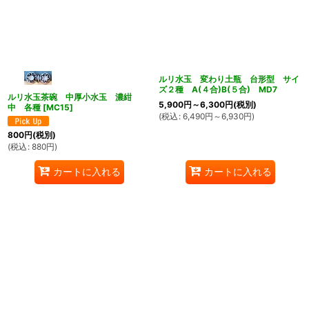
ルリ水玉 変わり土瓶 台形型 サイ
ズ２種 A(４合)B(５合) MD7
ルリ水玉茶碗 中厚小水玉 濃紺
5,900
円
～6,300
円
(税別)
中 各種
[
MC15
]
(
税込
:
6,490
円
～6,930
円
)
800
円
(税別)
(
税込
:
880
円
)
カートに入れる
カートに入れる