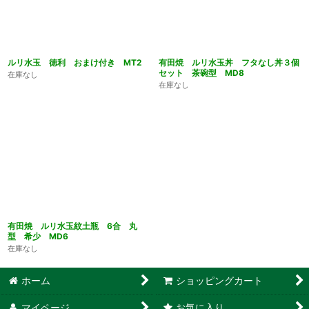
ルリ水玉 徳利 おまけ付き MT2
有田焼 ルリ水玉丼 フタなし丼３個
セット 茶碗型 MD8
在庫なし
在庫なし
有田焼 ルリ水玉紋土瓶 6合 丸
型 希少 MD6
在庫なし
ホーム
ショッピングカート
マイページ
お気に入り