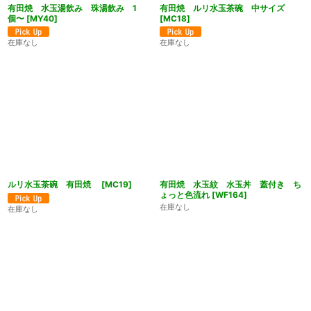
有田焼 水玉湯飲み 珠湯飲み 1
有田焼 ルリ水玉茶碗 中サイズ
個〜
[
MY40
]
[
MC18
]
在庫なし
在庫なし
ルリ水玉茶碗 有田焼
[
MC19
]
有田焼 水玉紋 水玉丼 蓋付き ち
ょっと色流れ
[
WF164
]
在庫なし
在庫なし