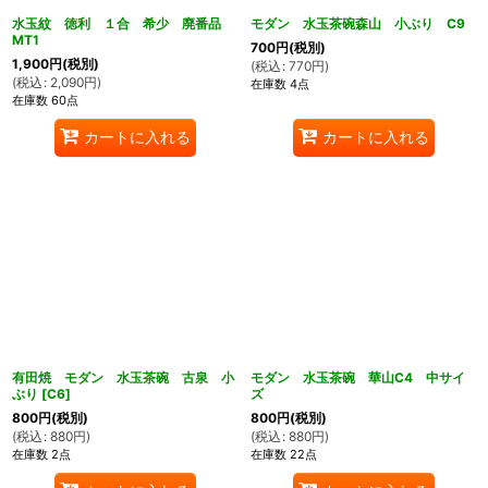
水玉紋 徳利 １合 希少 廃番品
モダン 水玉茶碗森山 小ぶり C9
MT1
700
円
(税別)
1,900
円
(税別)
(
税込
:
770
円
)
(
税込
:
2,090
円
)
在庫数 4点
在庫数 60点
カートに入れる
カートに入れる
有田焼 モダン 水玉茶碗 古泉 小
モダン 水玉茶碗 華山C4 中サイ
ぶり
[
C6
]
ズ
800
円
(税別)
800
円
(税別)
(
税込
:
880
円
)
(
税込
:
880
円
)
在庫数 2点
在庫数 22点