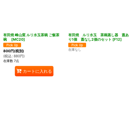
有田焼 峰山窯 ルリ水玉茶碗 ご飯茶
有田焼 ルリ水玉 茶碗蒸し器 蓋あ
碗
[
MC20
]
り1個 蓋なし2個のセット
[
F12
]
在庫なし
800
円
(税別)
(
税込
:
880
円
)
在庫数 7点
カートに入れる