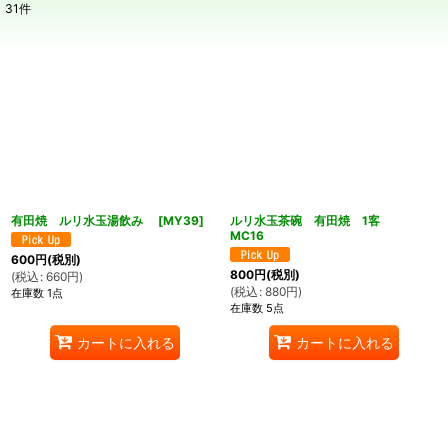
31
件
表示数
:
在庫あり
並び順
:
絞り込む
有田焼 ルリ水玉湯飲み
[
MY39
]
ルリ水玉茶碗 有田焼 1客
MC16
600
円
(税別)
800
円
(税別)
(
税込
:
660
円
)
(
税込
:
880
円
)
在庫数 1点
在庫数 5点
カートに入れる
カートに入れる