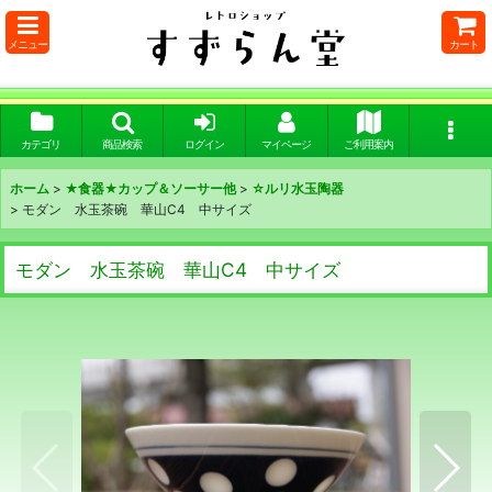
メニュー
カート
カテゴリ
商品検索
ログイン
マイページ
ご利用案内
ホーム
>
★食器★カップ＆ソーサー他
>
☆ルリ水玉陶器
>
モダン 水玉茶碗 華山C4 中サイズ
モダン 水玉茶碗 華山C4 中サイズ