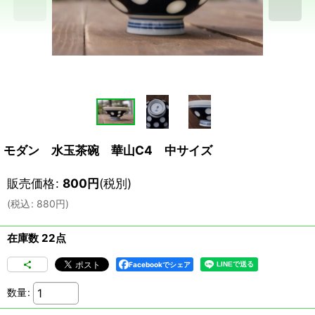
モダン 水玉茶碗 華山C4 中サイズ
販売価格
:
800
円
(税別)
(
税込
:
880
円
)
在庫数 22点
Facebookでシェア
数量
: