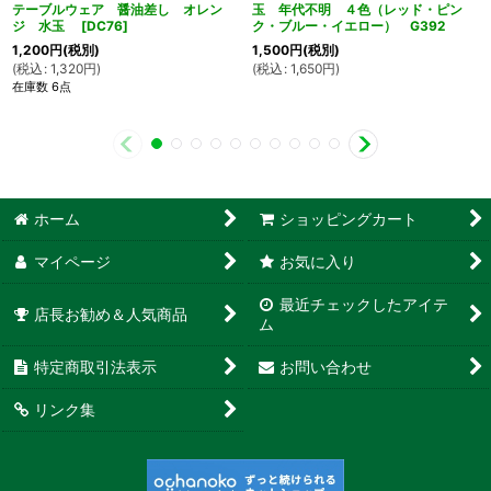
テーブルウェア 醤油差し オレン
玉 年代不明 ４色（レッド・ピン
ジ 水玉
[
DC76
]
ク・ブルー・イエロー） G392
1,200
円
(税別)
1,500
円
(税別)
(
税込
:
1,320
円
)
(
税込
:
1,650
円
)
在庫数 6点
ホーム
ショッピングカート
マイページ
お気に入り
最近チェックしたアイテ
店長お勧め＆人気商品
ム
特定商取引法表示
お問い合わせ
リンク集