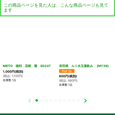
この商品ページを見た人は、こんな商品ページも見て
ます
MEITO 徳利 花柄 菊 SD247
有田焼 ルリ水玉湯飲み
[
MY39
]
1,000
円
(税別)
(
税込
:
1,100
円
)
600
円
(税別)
在庫数 1点
(
税込
:
660
円
)
在庫数 1点