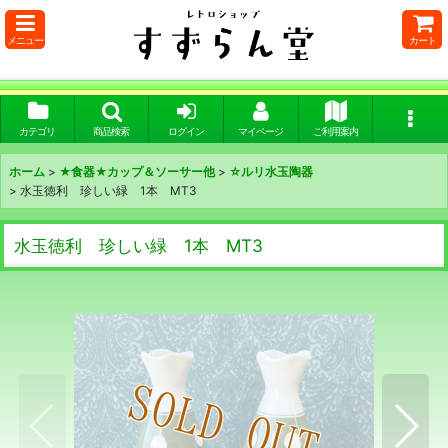
メニュー
カート
カテゴリ
商品検索
ログイン
マイページ
ご利用案内
ホーム
>
★食器★カップ＆ソーサー他
>
☆ルリ水玉陶器
>
水玉徳利 珍しい緑 1本 MT3
水玉徳利 珍しい緑 1本 MT3