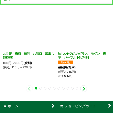
九谷焼 梅柄 徳利 お猪口 蔵出し
珍しいHOYAのグラス モダン 唐
[
SK95
]
草 パープル
[
GL748
]
100
円
～200
円
(税別)
(
税込
:
110
円
～220
円
)
650
円
(税別)
(
税込
:
715
円
)
在庫数 5点
ホーム
ショッピングカート