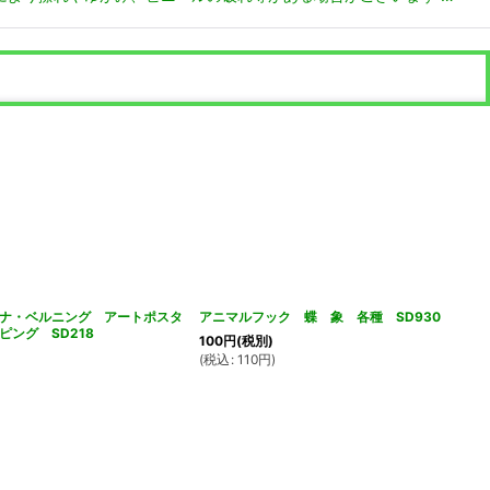
ナ・ベルニング アートポスタ
アニマルフック 蝶 象 各種 SD930
ピング SD218
100
円
(税別)
(
税込
:
110
円
)