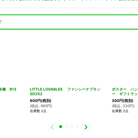
す
種 R13
LITTLE LOVABLES ファンシーナプキン
ポスター ハン
SD252
ー ギフトラッ
600
円
(税別)
300
円
(税別)
(
税込
:
660
円
)
(
税込
:
330
円
)
在庫数 2点
在庫数 2点