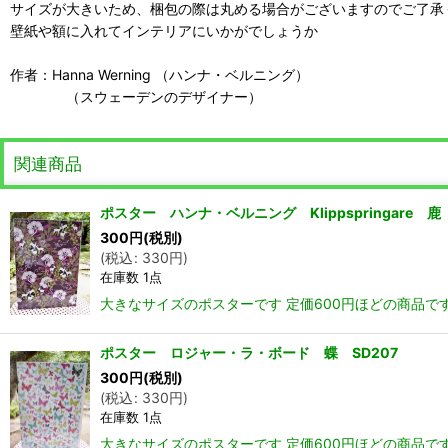
サイズが大きいため、梱包の際は丸める場合がございますのでご了承
壁紙や額に入れてインテリアにいかがでしょうか
作者：Hanna Werning （ハンナ・ベルニング）
（スウェーデンのデザイナー）
関連商品
ポスター ハンナ・ベルニング Klippspringare 鹿
300
円
(税別)
(
税込
:
330
円
)
在庫数 1点
大きなサイズのポスターです 定価600円ほどの商品で
ポスター ロジャー・ラ・ボード 蝶 SD207
300
円
(税別)
(
税込
:
330
円
)
在庫数 1点
大きなサイズのポスターです 定価600円ほどの商品で