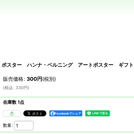
ポスター ハンナ・ベルニング アートポスター ギフトラ
販売価格
:
300
円
(税別)
(
税込
:
330
円
)
在庫数 1点
Facebookでシェア
数量
: