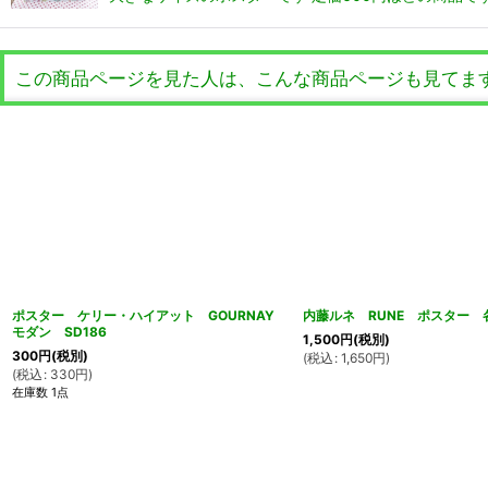
この商品ページを見た人は、こんな商品ページも見てま
ポスター ケリー・ハイアット GOURNAY
内藤ルネ RUNE ポスター 各
モダン SD186
1,500
円
(税別)
300
円
(税別)
(
税込
:
1,650
円
)
(
税込
:
330
円
)
在庫数 1点