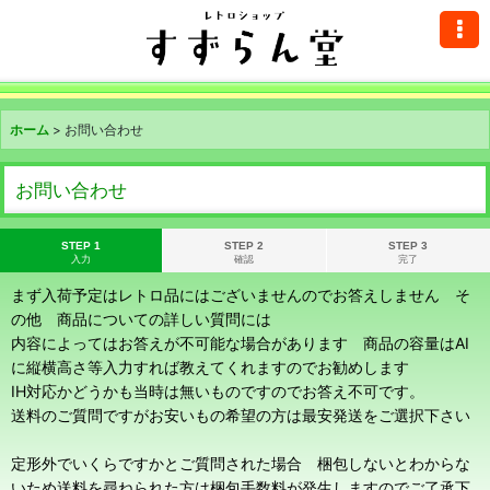
ホーム
>
お問い合わせ
お問い合わせ
STEP 1
STEP 2
STEP 3
入力
確認
完了
まず入荷予定はレトロ品にはございませんのでお答えしません そ
の他 商品についての詳しい質問には
内容によってはお答えが不可能な場合があります 商品の容量はAI
に縦横高さ等入力すれば教えてくれますのでお勧めします
IH対応かどうかも当時は無いものですのでお答え不可です。
送料のご質問ですがお安いもの希望の方は最安発送をご選択下さい
定形外でいくらですかとご質問された場合 梱包しないとわからな
いため送料を尋ねられた方は梱包手数料が発生しますのでご了承下