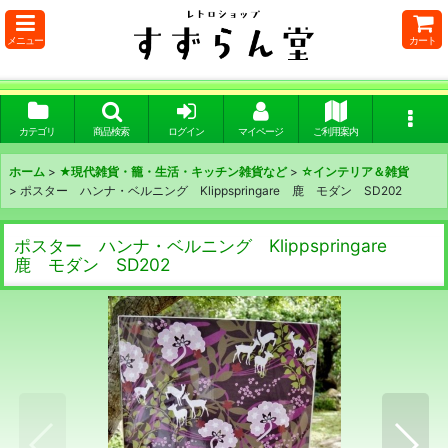
メニュー
カート
カテゴリ
商品検索
ログイン
マイページ
ご利用案内
ホーム
>
★現代雑貨・籠・生活・キッチン雑貨など
>
☆インテリア＆雑貨
>
ポスター ハンナ・ベルニング Klippspringare 鹿 モダン SD202
ポスター ハンナ・ベルニング Klippspringare
鹿 モダン SD202