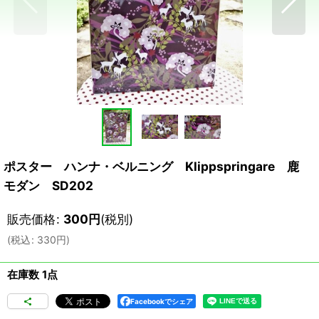
ポスター ハンナ・ベルニング Klippspringare 鹿
モダン SD202
販売価格
:
300
円
(税別)
(
税込
:
330
円
)
在庫数 1点
Facebookでシェア