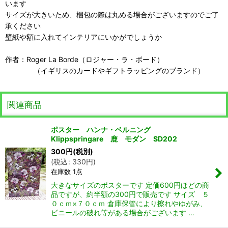
います
サイズが大きいため、梱包の際は丸める場合がございますのでご了
承ください
壁紙や額に入れてインテリアにいかがでしょうか
作者：Roger La Borde（ロジャー・ラ・ボード）
（イギリスのカードやギフトラッピングのブランド）
関連商品
ポスター ハンナ・ベルニング
Klippspringare 鹿 モダン SD202
300
円
(税別)
(
税込
:
330
円
)
在庫数 1点
大きなサイズのポスターです 定価600円ほどの商
品ですが、約半額の300円で販売です サイズ ５
０ｃｍ×７０ｃｍ 倉庫保管により擦れやゆがみ、
ビニールの破れ等がある場合がございます …