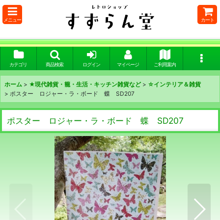
メニュー
カート
カテゴリ
商品検索
ログイン
マイページ
ご利用案内
ホーム
>
★現代雑貨・籠・生活・キッチン雑貨など
>
☆インテリア＆雑貨
>
ポスター ロジャー・ラ・ボード 蝶 SD207
ポスター ロジャー・ラ・ボード 蝶 SD207