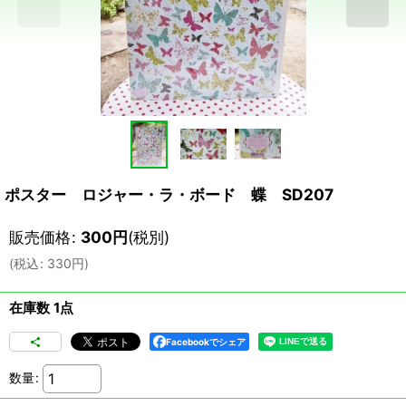
ポスター ロジャー・ラ・ボード 蝶 SD207
販売価格
:
300
円
(税別)
(
税込
:
330
円
)
在庫数 1点
Facebookでシェア
数量
: