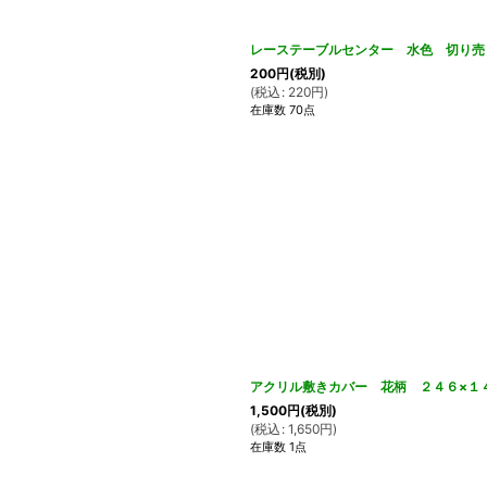
レーステーブルセンター 水色 切り売
200
円
(税別)
(
税込
:
220
円
)
在庫数 70点
アクリル敷きカバー 花柄 ２４６×１４０
1,500
円
(税別)
(
税込
:
1,650
円
)
在庫数 1点