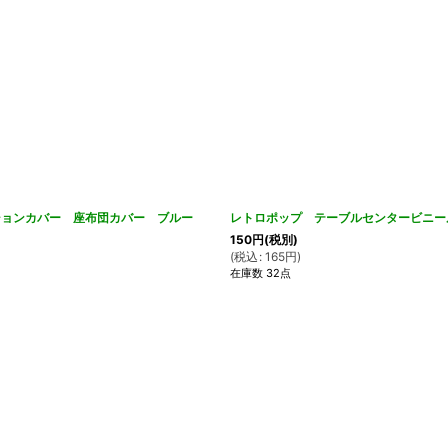
ッションカバー 座布団カバー ブルー
レトロポップ テーブルセンタービニー
150
円
(税別)
(
税込
:
165
円
)
在庫数 32点