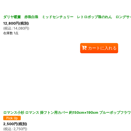
ダリヤ暖簾 赤珠白珠 ミッドセンチュリー レトロポップ珠のれん ロングサイズ 
12,800
円
(税別)
(
税込
:
14,080
円
)
在庫数 1点
カートに入れる
ロマンス小杉 ロマンス 掛フトン用カバー 約150cm×190cm ブルーポップフラ
2,500
円
(税別)
(
税込
:
2,750
円
)