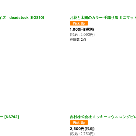
deadstock
[
KG810
]
お花と太陽のカラー 手織り風 ミニマッ
1,900
円
(税別)
(
税込
:
2,090
円
)
在庫数 2点
ワー
[
NS742
]
吉村株式会社 ミッキーマウス ロングピロー
2,500
円
(税別)
(
税込
:
2,750
円
)