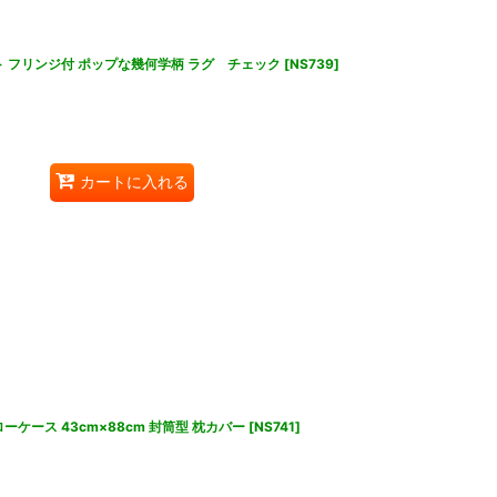
ト フリンジ付 ポップな幾何学柄 ラグ チェック
[
NS739
]
カートに入れる
ケース 43cm×88cm 封筒型 枕カバー
[
NS741
]