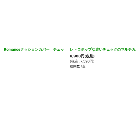
 Romanceクッションカバー チェッ
レトロポップな赤いチェックのマルチカバ
6,900
円
(税別)
(
税込
:
7,590
円
)
在庫数 1点