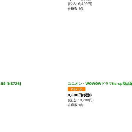
(
税込
:
6,490
円
)
在庫数 1点
59
[
NS726
]
ユニオン・WOWOWドラマtie-up商
9,800
円
(税別)
(
税込
:
10,780
円
)
在庫数 1点