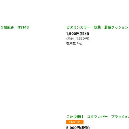
５枚組み NS143
ビタミンカラー 双葉 若葉クッション
1,500
円
(税別)
(
税込
:
1,650
円
)
在庫数 4点
こたつ掛け コタツカバー ブラック×カ
5,900
円
(税別)