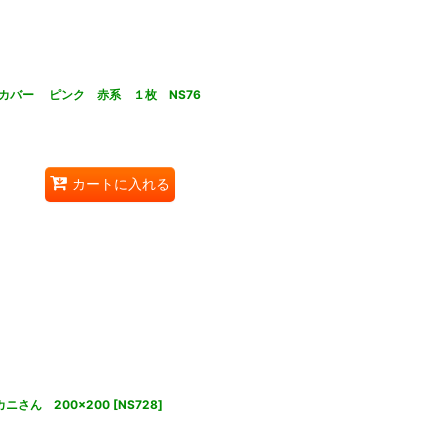
カバー ピンク 赤系 １枚 NS76
カートに入れる
ニさん 200×200
[
NS728
]