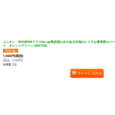
ユニオン・WOWOWドラマtie-up商品温かみのある生地のレトロな座布団カバー
ク オレンジグリーン
[
NS729
]
1,000
円
(税別)
(
税込
:
1,100
円
)
在庫数 2点
カートに入れる