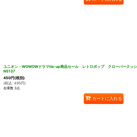
ユニオン・WOWOWドラマtie-up商品セール レトロポップ クローバーク
NS137
450
円
(税別)
(
税込
:
495
円
)
在庫数 3点
カートに入れる