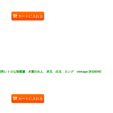
カートに入れる
品昭和レトロな珠暖簾 木製のれん 赤玉 白玉 ロング vintage
[
KG806
]
カートに入れる