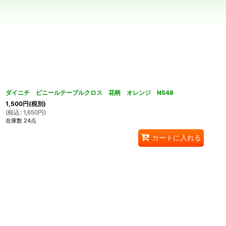
並び順
:
ダイニチ ビニールテーブルクロス 花柄 オレンジ NS48
1,500
円
(税別)
(
税込
:
1,650
円
)
在庫数 24点
カートに入れる