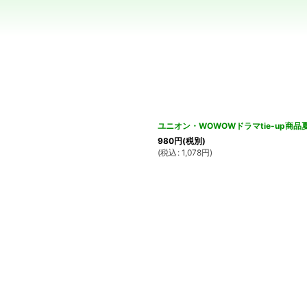
絞り込む
ユニオン・WOWOWドラマtie-up商
980
円
(税別)
(
税込
:
1,078
円
)