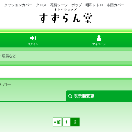
クッションカバー クロス 花柄シーツ ポップ 昭和レトロ 布団カバー
ログイン
マイページ
・暖簾など
団カバー
表示順変更
«
前
1
2