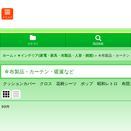
メニュー
カテゴリ
商品検索
ホーム
>
★インテリア(家電・家具・布製品・人形・雑貨)
>
☆布製品・カーテン
☆布製品・カーテン・暖簾など
クッションカバー クロス 花柄シーツ ポップ 昭和レトロ 布
99
件
表示数
:
在庫あり