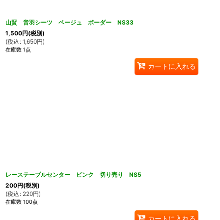
山賢 音羽シーツ ベージュ ボーダー NS33
1,500
円
(税別)
(
税込
:
1,650
円
)
在庫数 1点
カートに入れる
レーステーブルセンター ピンク 切り売り NS5
200
円
(税別)
(
税込
:
220
円
)
在庫数 100点
カートに入れる