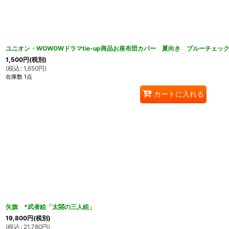
ユニオン・WOWOWドラマtie-up商品お座布団カバー 夏向き ブルーチェック
1,500
円
(税別)
(
税込
:
1,650
円
)
在庫数 1点
カートに入れる
矢旗 *武者絵「太閤の三人絵」
19,800
円
(税別)
(
税込
:
21,780
円
)