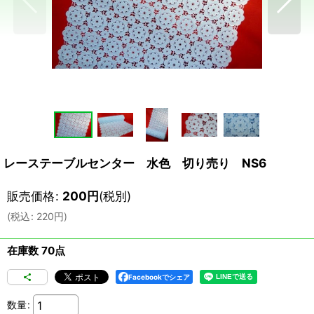
レーステーブルセンター 水色 切り売り NS6
販売価格
:
200
円
(税別)
(
税込
:
220
円
)
在庫数 70点
Facebookでシェア
数量
: