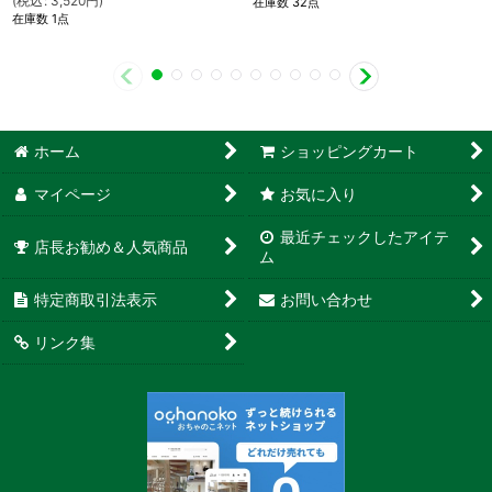
(
税込
:
3,520
円
)
在庫数 32点
在庫数 1点
ホーム
ショッピングカート
マイページ
お気に入り
最近チェックしたアイテ
店長お勧め＆人気商品
ム
特定商取引法表示
お問い合わせ
リンク集