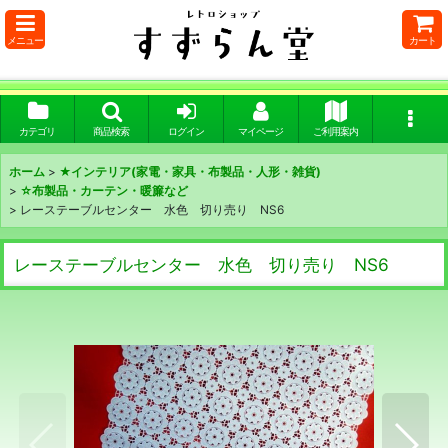
メニュー
カート
カテゴリ
商品検索
ログイン
マイページ
ご利用案内
ホーム
>
★インテリア(家電・家具・布製品・人形・雑貨)
>
☆布製品・カーテン・暖簾など
>
レーステーブルセンター 水色 切り売り NS6
レーステーブルセンター 水色 切り売り NS6