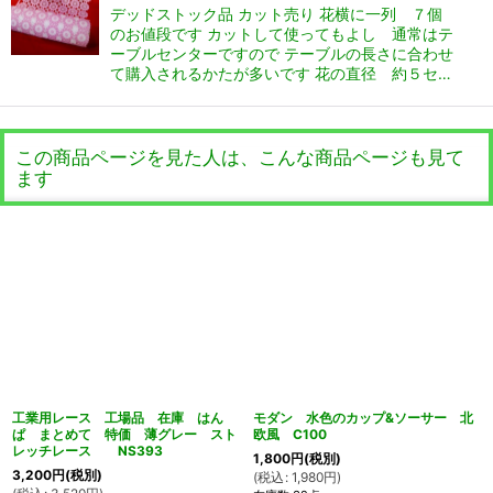
デッドストック品 カット売り 花横に一列 ７個
のお値段です カットして使ってもよし 通常はテ
ーブルセンターですので テーブルの長さに合わせ
て購入されるかたが多いです 花の直径 約５セ…
この商品ページを見た人は、こんな商品ページも見て
ます
工業用レース 工場品 在庫 はん
モダン 水色のカップ&ソーサー 北
ぱ まとめて 特価 薄グレー スト
欧風 C100
レッチレース NS393
1,800
円
(税別)
3,200
円
(税別)
(
税込
:
1,980
円
)