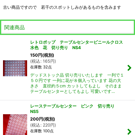
古い商品ですので 若干のスポットしみがあるものを含みます
関連商品
レトロポップ テーブルセンタービニールクロス
水色 花 切り売り NS4
150
円
(税別)
(
税込
:
165
円
)
在庫数 32点
デッドストック品 切り売りいたします 一列で１
５０円です 一列に花が８個入っています 花の大
きさ 直径約５cm カットしてもよし そのまま
テーブルセンターとしてもよし 可愛いです…
レーステーブルセンター ピンク 切り売り
NS5
200
円
(税別)
(
税込
:
220
円
)
在庫数 100点