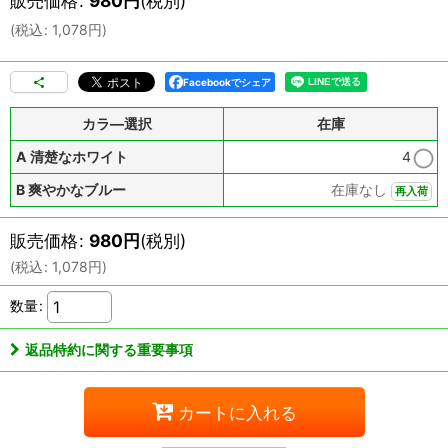
販売価格
:
980
円
(税別)
(
税込
:
1,078
円
)
Facebookでシェア
カラ―選択
在庫
A 清楚なホワイト
4
B 爽やかなブルー
在庫なし
再入荷
販売価格
:
980
円
(税別)
(
税込
:
1,078
円
)
数量
:
返品特約に関する重要事項
カートに入れる