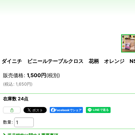
ダイニチ ビニールテーブルクロス 花柄 オレンジ NS
販売価格
:
1,500
円
(税別)
(
税込
:
1,650
円
)
在庫数 24点
Facebookでシェア
数量
: