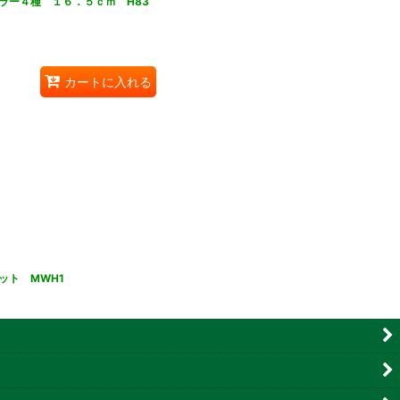
ラー４種 １６．５ｃｍ H83
カートに入れる
ット MWH1