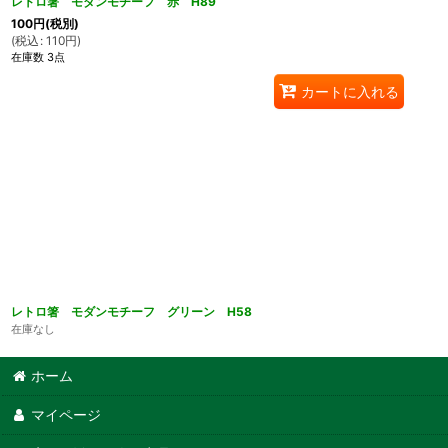
レトロ箸 モダンモチーフ 赤 H89
100
円
(税別)
(
税込
:
110
円
)
在庫数 3点
カートに入れる
レトロ箸 モダンモチーフ グリーン H58
在庫なし
ホーム
マイページ