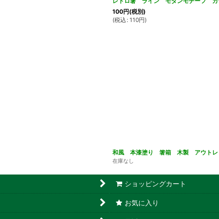
レトロ箸 ライン モダンモチーフ カ
100
円
(税別)
(
税込
:
110
円
)
和風 本漆塗り 箸箱 木製 アウトレ
在庫なし
ショッピングカート
お気に入り