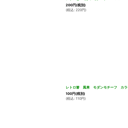
200
円
(税別)
(
税込
:
220
円
)
レトロ箸 風車 モダンモチーフ カラ
100
円
(税別)
(
税込
:
110
円
)