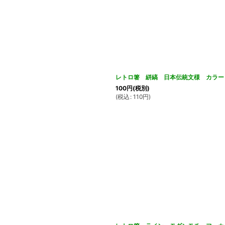
レトロ箸 絣縞 日本伝統文様 カラー
100
円
(税別)
(
税込
:
110
円
)