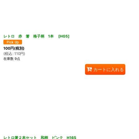
レトロ 赤 箸 格子柄 1本
[
HG5
]
100
円
(税別)
(
税込
:
110
円
)
在庫数 9点
カートに入れる
レトロ箸２本セット 和柄 ピンク H165