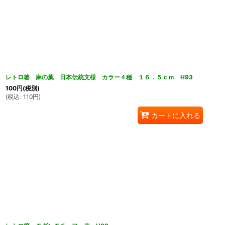
レトロ箸 麻の葉 日本伝統文様 カラー４種 １６．５ｃｍ H93
100
円
(税別)
(
税込
:
110
円
)
カートに入れる