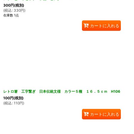
300
円
(税別)
(
税込
:
330
円
)
在庫数 1点
カートに入れる
レトロ箸 工字繋ぎ 日本伝統文様 カラー５種 １６．５ｃｍ H106
100
円
(税別)
(
税込
:
110
円
)
カートに入れる