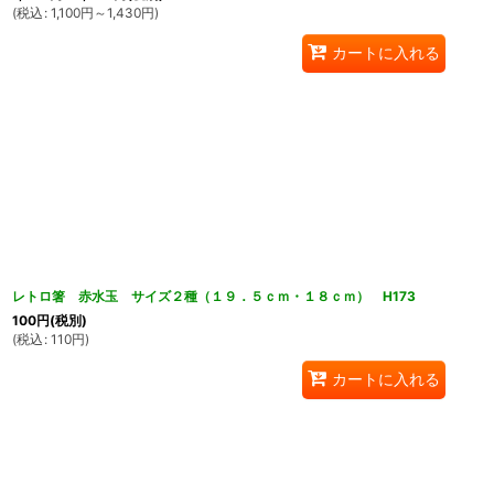
(
税込
:
1,100
円
～1,430
円
)
カートに入れる
レトロ箸 赤水玉 サイズ２種（１９．５ｃｍ・１８ｃｍ） H173
100
円
(税別)
(
税込
:
110
円
)
カートに入れる