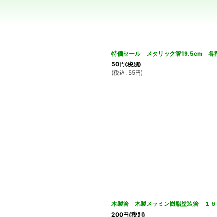
絞り込む
特価セール メタリック箸19.5cm 各種
50
円
(税別)
(
税込
:
55
円
)
木製箸 木製メラミン樹脂塗装箸 １６
200
円
(税別)