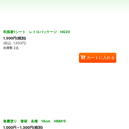
並び順
:
和風箸1シート レトロパッケージ HG20
1,500
円
(税別)
(
税込
:
1,650
円
)
在庫数 2点
カートに入れる
春慶塗り 箸箱 各種 18cm HBM15
1,000
円
～1,300
円
(税別)