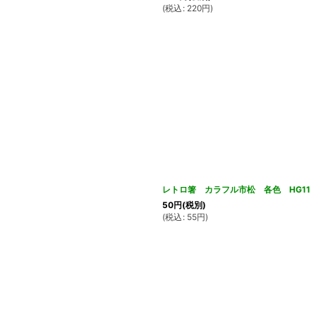
(
税込
:
220
円
)
レトロ箸 カラフル市松 各色 HG11
50
円
(税別)
(
税込
:
55
円
)