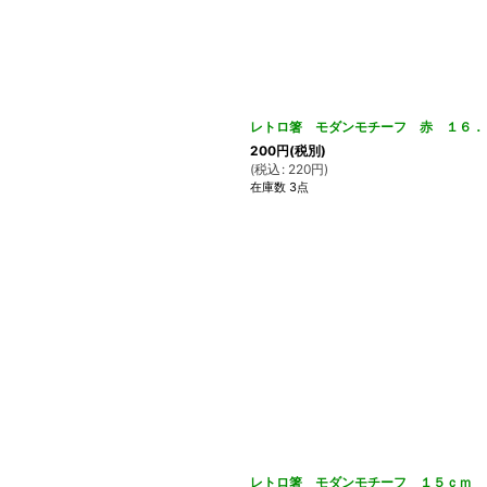
レトロ箸 モダンモチーフ 赤 １６．５
200
円
(税別)
(
税込
:
220
円
)
在庫数 3点
レトロ箸 モダンモチーフ １５ｃｍ ８