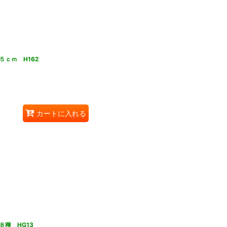
ｃｍ H162
カートに入れる
種 HG13