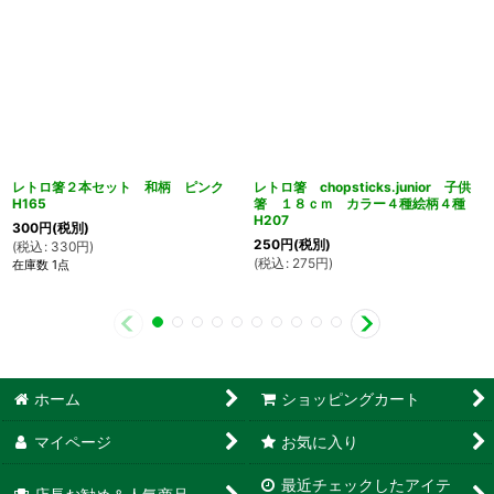
レトロ箸２本セット 和柄 ピンク
レトロ箸 chopsticks.junior 子供
H165
箸 １８ｃｍ カラー４種絵柄４種
H207
300
円
(税別)
250
円
(税別)
(
税込
:
330
円
)
(
税込
:
275
円
)
在庫数 1点
ホーム
ショッピングカート
マイページ
お気に入り
最近チェックしたアイテ