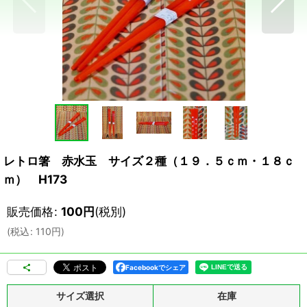
レトロ箸 赤水玉 サイズ２種（１９．５ｃｍ・１８ｃ
ｍ） H173
販売価格
:
100
円
(税別)
(
税込
:
110
円
)
Facebookでシェア
サイズ選択
在庫