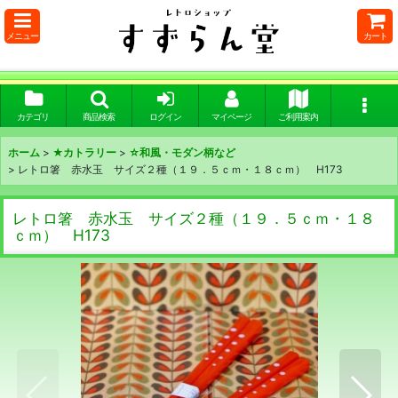
メニュー
カート
カテゴリ
商品検索
ログイン
マイページ
ご利用案内
ホーム
>
★カトラリー
>
☆和風・モダン柄など
>
レトロ箸 赤水玉 サイズ２種（１９．５ｃｍ・１８ｃｍ） H173
レトロ箸 赤水玉 サイズ２種（１９．５ｃｍ・１８
ｃｍ） H173