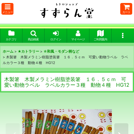
メニュー
カート
カテゴリ
商品検索
ログイン
マイページ
ご利用案内
ホーム
>
★カトラリー
>
☆和風・モダン柄など
>
木製箸 木製メラミン樹脂塗装箸 １６．５ｃｍ 可愛い動物ラベル ラベ
ルカラー３種 動物４種 HG12
木製箸 木製メラミン樹脂塗装箸 １６．５ｃｍ 可
愛い動物ラベル ラベルカラー３種 動物４種 HG12