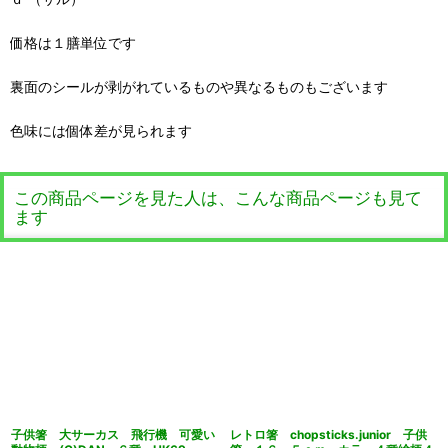
価格は１膳単位です
裏面のシールが剥がれているものや異なるものもございます
色味には個体差が見られます
この商品ページを見た人は、こんな商品ページも見て
ます
子供箸 大サーカス 飛行機 可愛い
レトロ箸 chopsticks.junior 子供