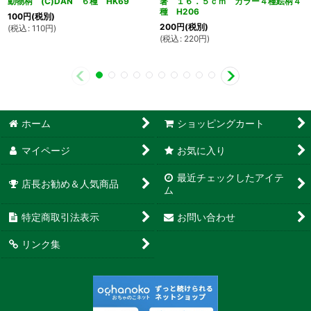
動物柄 (C)DAN ６種 HK69
箸 １６．５ｃｍ カラー４種絵柄４
種 H206
100
円
(税別)
200
円
(税別)
(
税込
:
110
円
)
(
税込
:
220
円
)
ホーム
ショッピングカート
マイページ
お気に入り
最近チェックしたアイテ
店長お勧め＆人気商品
ム
特定商取引法表示
お問い合わせ
リンク集