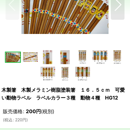
木製箸 木製メラミン樹脂塗装箸 １６．５ｃｍ 可愛
い動物ラベル ラベルカラー３種 動物４種 HG12
販売価格
:
200
円
(税別)
(
税込
:
220
円
)